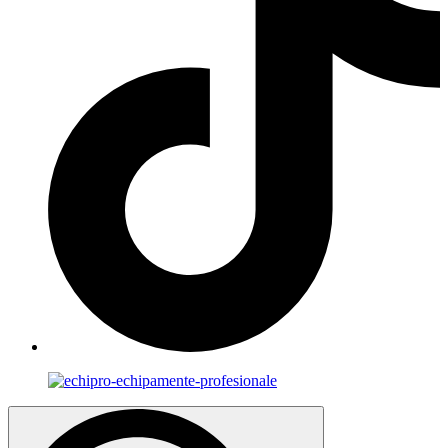
Search
for: