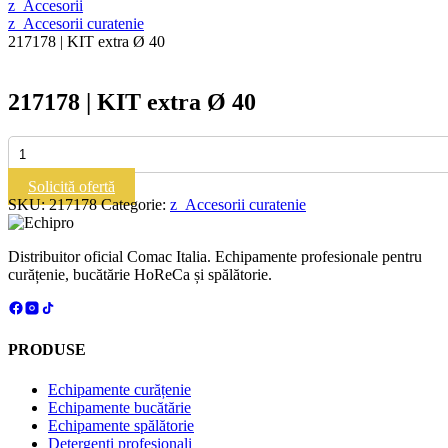
z_Accesorii
z_Accesorii curatenie
217178 | KIT extra Ø 40
217178 | KIT extra Ø 40
Cantitate
217178
|
Solicită ofertă
KIT
SKU:
217178
Categorie:
z_Accesorii curatenie
extra
Ø
40
Distribuitor oficial Comac Italia. Echipamente profesionale pentru
curățenie, bucătărie HoReCa și spălătorie.
PRODUSE
Echipamente curățenie
Echipamente bucătărie
Echipamente spălătorie
Detergenți profesionali