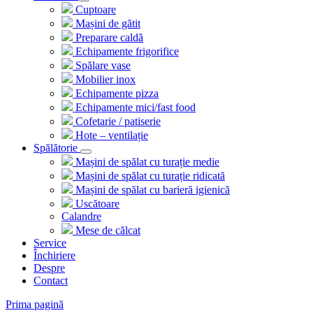
Cuptoare
Mașini de gătit
Preparare caldă
Echipamente frigorifice
Spălare vase
Mobilier inox
Echipamente pizza
Echipamente mici/fast food
Cofetarie / patiserie
Hote – ventilație
Spălătorie
Mașini de spălat cu turație medie
Mașini de spălat cu turație ridicată
Mașini de spălat cu barieră igienică
Uscătoare
Calandre
Mese de călcat
Service
Închiriere
Despre
Contact
Prima pagină