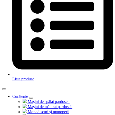
Lista produse
Curățenie
Mașini de spălat pardoseli
Mașini de măturat pardoseli
Monodiscuri și monoperii