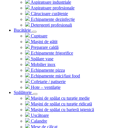
Aspiratoare industriale
Aspiratoare profesionale
Cărucioare curățenie
Echipamente dezinfecție
Detergenți profesionali
Bucătărie
Cuptoare
Mașini de gătit
Preparare caldă
Echipamente frigorifice
Spălare vase
Mobilier inox
Echipamente pizza
Echipamente mici/fast food
Cofetarie / patiserie
Hote – ventilație
Spălătorie
Mașini de spălat cu turație medie
Mașini de spălat cu turație ridicată
Mașini de spălat cu barieră igienică
Uscătoare
Calandre
Mese de călcat