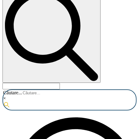
Căutare...
×