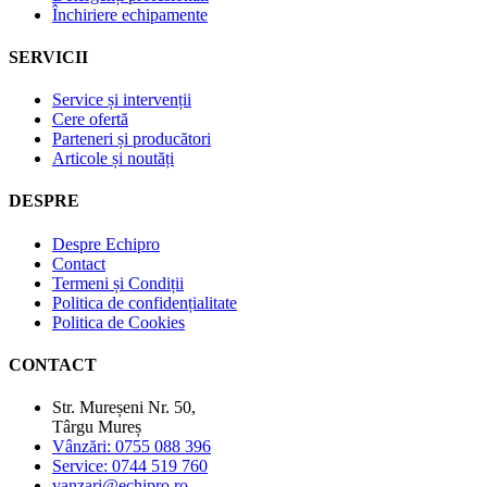
Închiriere echipamente
SERVICII
Service și intervenții
Cere ofertă
Parteneri și producători
Articole și noutăți
DESPRE
Despre Echipro
Contact
Termeni și Condiții
Politica de confidențialitate
Politica de Cookies
CONTACT
Str. Mureșeni Nr. 50,
Târgu Mureș
Vânzări: 0755 088 396
Service: 0744 519 760
vanzari@echipro.ro