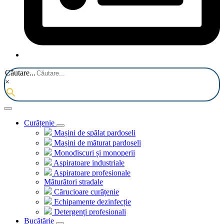
Căutare...
×
Curățenie
Mașini de spălat pardoseli
Mașini de măturat pardoseli
Monodiscuri și monoperii
Aspiratoare industriale
Aspiratoare profesionale
Măturători stradale
Cărucioare curățenie
Echipamente dezinfecție
Detergenți profesionali
Bucătărie