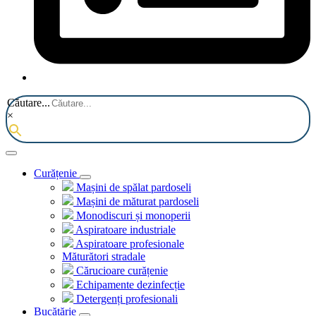
Căutare...
×
Curățenie
Mașini de spălat pardoseli
Mașini de măturat pardoseli
Monodiscuri și monoperii
Aspiratoare industriale
Aspiratoare profesionale
Măturători stradale
Cărucioare curățenie
Echipamente dezinfecție
Detergenți profesionali
Bucătărie