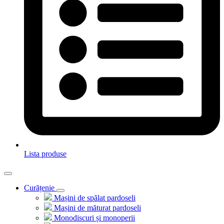
Lista produse
Curățenie
Mașini de spălat pardoseli
Mașini de măturat pardoseli
Monodiscuri și monoperii