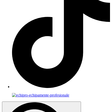
Search
for: