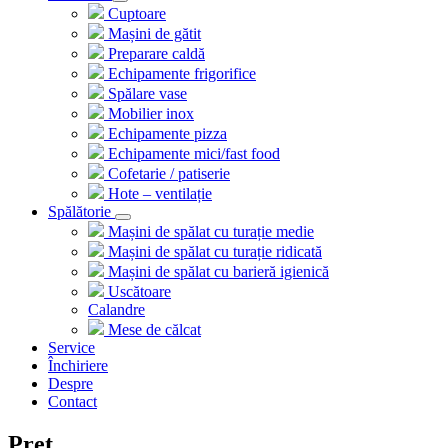
Cuptoare
Mașini de gătit
Preparare caldă
Echipamente frigorifice
Spălare vase
Mobilier inox
Echipamente pizza
Echipamente mici/fast food
Cofetarie / patiserie
Hote – ventilație
Spălătorie
Mașini de spălat cu turație medie
Mașini de spălat cu turație ridicată
Mașini de spălat cu barieră igienică
Uscătoare
Calandre
Mese de călcat
Service
Închiriere
Despre
Contact
Preț