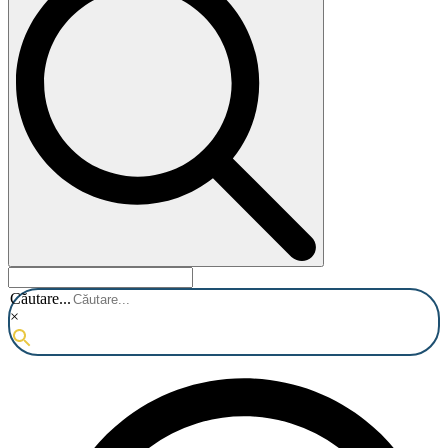
Căutare...
×