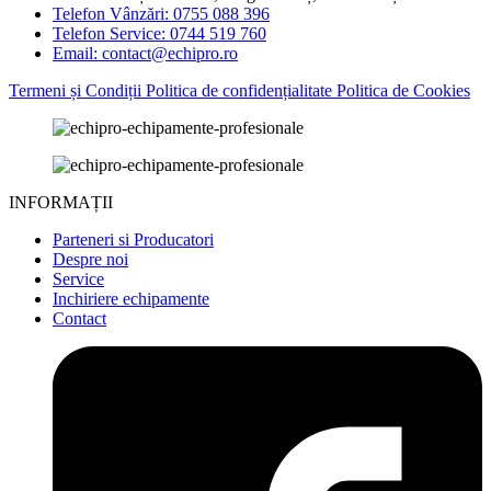
Telefon Vânzări: 0755 088 396
Telefon Service: 0744 519 760
Email: contact@echipro.ro
Termeni și Condiții
Politica de confidențialitate
Politica de Cookies
INFORMAȚII
Parteneri si Producatori
Despre noi
Service
Inchiriere echipamente
Contact