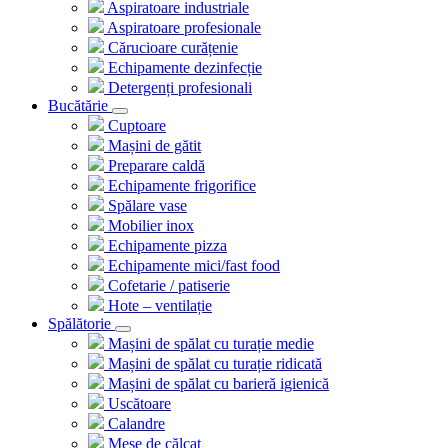
Aspiratoare industriale
Aspiratoare profesionale
Cărucioare curățenie
Echipamente dezinfecție
Detergenți profesionali
Bucătărie
Cuptoare
Mașini de gătit
Preparare caldă
Echipamente frigorifice
Spălare vase
Mobilier inox
Echipamente pizza
Echipamente mici/fast food
Cofetarie / patiserie
Hote – ventilație
Spălătorie
Mașini de spălat cu turație medie
Mașini de spălat cu turație ridicată
Mașini de spălat cu barieră igienică
Uscătoare
Calandre
Mese de călcat