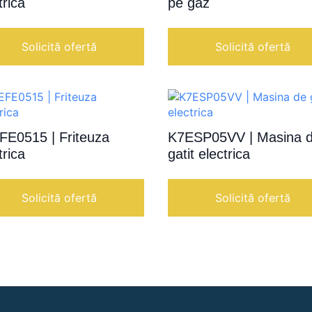
trica
pe gaz
Solicită ofertă
Solicită ofertă
FE0515 | Friteuza
K7ESP05VV | Masina 
trica
gatit electrica
Solicită ofertă
Solicită ofertă