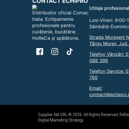
CONTACT ECHIPRO
Utilaje profesiona
Distribuitor oficial Comac
Italia. Echipamente
Luni-Vineri: 9:00-
profesionale pentru
Sâmbătă-Duminică
curățenie, bucătărie
Strada Mureșeni N
HoReCa și spălătorie.
Târgu Mureș, Jud.
Telefon Vânzări: 
088 396
Telefon Service: 
760
Email:
contact@echipro.
Supplier Akt SRL © 2026. All Rights Reserved. Re
Digital Marketing Strategy