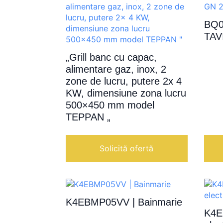
BQ0
TAV
„Grill banc cu capac,
alimentare gaz, inox, 2
zone de lucru, putere 2x 4
KW, dimensiune zona lucru
500×450 mm model
TEPPAN „
Solicită ofertă
K4EBMP05VV | Bainmarie
K4E