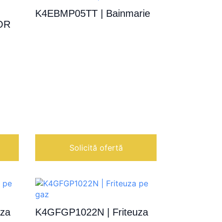
K4EBMP05TT | Bainmarie
OR
Solicită ofertă
uza
K4GFGP1022N | Friteuza