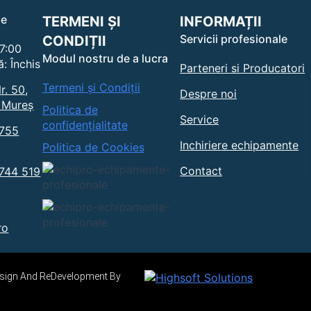
le
TERMENI ȘI
INFORMAȚII
Servicii profesionale
CONDIȚII
17:00
Modul nostru de a lucra
: Închis
Parteneri si Producatori
Termeni și Condiții
r. 50,
Despre noi
 Mureș
Politica de
Service
confidențialitate
0755
Inchiriere echipamente
Politica de Cookies
Contact
0744 519
ro
Design And ReDevelopment By