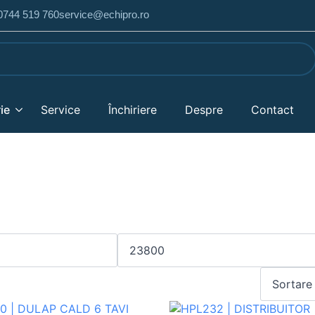
 0744 519 760
service@echipro.ro
ie
Service
Închiriere
Despre
Contact