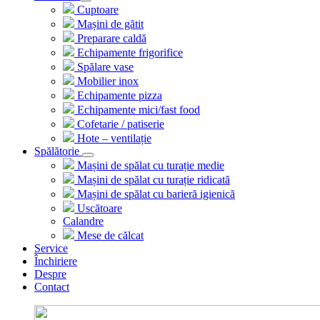
Cuptoare
Mașini de gătit
Preparare caldă
Echipamente frigorifice
Spălare vase
Mobilier inox
Echipamente pizza
Echipamente mici/fast food
Cofetarie / patiserie
Hote – ventilație
Spălătorie
Mașini de spălat cu turație medie
Mașini de spălat cu turație ridicată
Mașini de spălat cu barieră igienică
Uscătoare
Calandre
Mese de călcat
Service
Închiriere
Despre
Contact