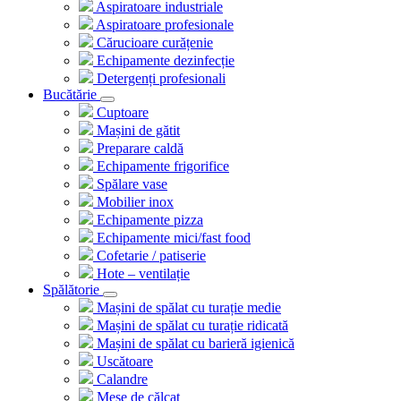
Aspiratoare industriale
Aspiratoare profesionale
Cărucioare curățenie
Echipamente dezinfecție
Detergenți profesionali
Bucătărie
Cuptoare
Mașini de gătit
Preparare caldă
Echipamente frigorifice
Spălare vase
Mobilier inox
Echipamente pizza
Echipamente mici/fast food
Cofetarie / patiserie
Hote – ventilație
Spălătorie
Mașini de spălat cu turație medie
Mașini de spălat cu turație ridicată
Mașini de spălat cu barieră igienică
Uscătoare
Calandre
Mese de călcat