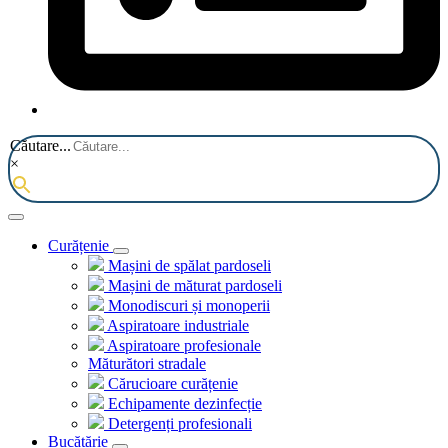
Căutare...
×
Curățenie
Mașini de spălat pardoseli
Mașini de măturat pardoseli
Monodiscuri și monoperii
Aspiratoare industriale
Aspiratoare profesionale
Măturători stradale
Cărucioare curățenie
Echipamente dezinfecție
Detergenți profesionali
Bucătărie