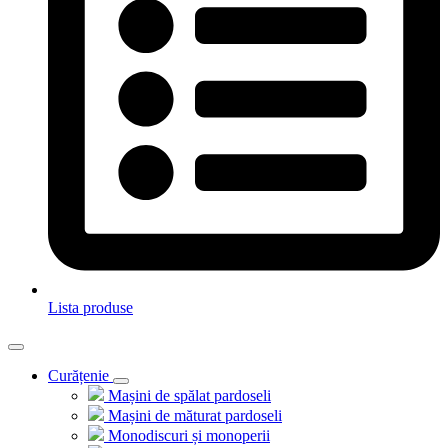
Lista produse
Curățenie
Mașini de spălat pardoseli
Mașini de măturat pardoseli
Monodiscuri și monoperii