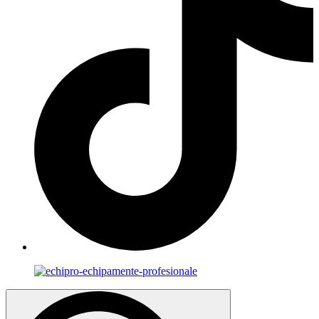
Search
for: