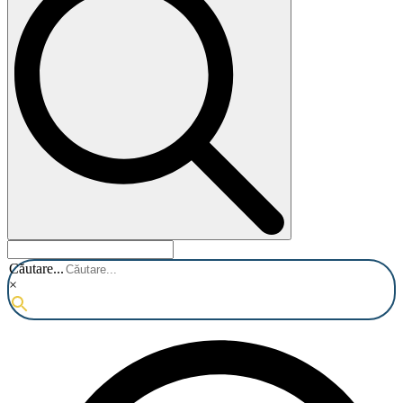
Căutare...
×