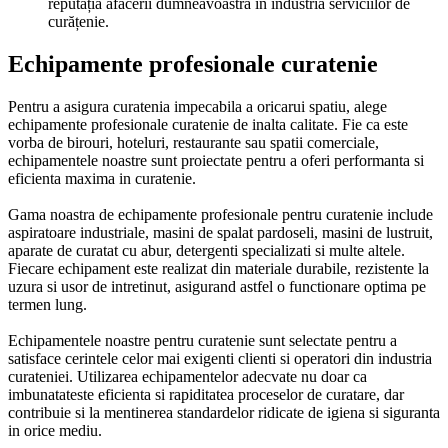
reputația afacerii dumneavoastră în industria serviciilor de
curățenie.
Echipamente profesionale curatenie
Pentru a asigura curatenia impecabila a oricarui spatiu, alege
echipamente profesionale curatenie de inalta calitate. Fie ca este
vorba de birouri, hoteluri, restaurante sau spatii comerciale,
echipamentele noastre sunt proiectate pentru a oferi performanta si
eficienta maxima in curatenie.
Gama noastra de echipamente profesionale pentru curatenie include
aspiratoare industriale, masini de spalat pardoseli, masini de lustruit,
aparate de curatat cu abur, detergenti specializati si multe altele.
Fiecare echipament este realizat din materiale durabile, rezistente la
uzura si usor de intretinut, asigurand astfel o functionare optima pe
termen lung.
Echipamentele noastre pentru curatenie sunt selectate pentru a
satisface cerintele celor mai exigenti clienti si operatori din industria
curateniei. Utilizarea echipamentelor adecvate nu doar ca
imbunatateste eficienta si rapiditatea proceselor de curatare, dar
contribuie si la mentinerea standardelor ridicate de igiena si siguranta
in orice mediu.