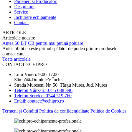
Parteneri si Producatori
Despre noi
Service
Inchiriere echipamente
Contact
ARTICOLE
Articolele noastre
Antea 50 BT CB pentru mai puțină poluare
Antea 50 bt cb este primul spălător de podea printre produsele
comac, care…
Toate articolele
CONTACT ECHIPRO
Luni-Vineri: 9:00-17:00
Sâmbătă-Duminică: Închis
Strada Mureșeni Nr. 50, Târgu Mureș, Jud. Mureș
Telefon Vânzări: 0755 088 396
Telefon Service: 0744 519 760
Email: contact@echipro.ro
Termeni și Condiții
Politica de confidențialitate
Politica de Cookies