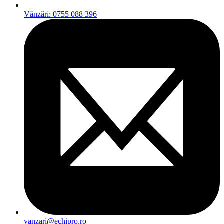
Vânzări: 0755 088 396
vanzari@echipro.ro