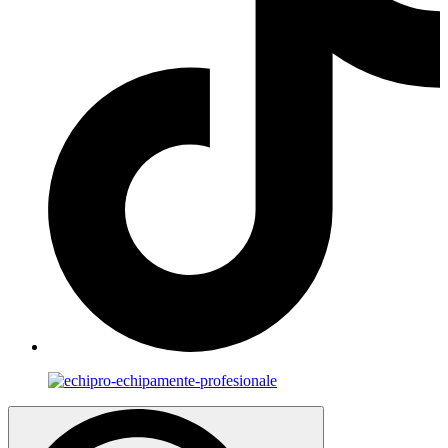
Search
for: