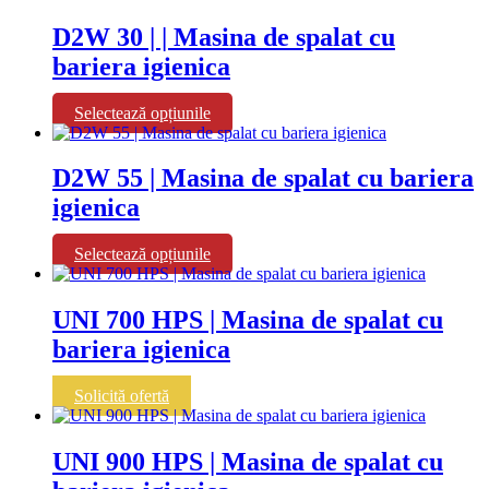
alese
are
în
mai
D2W 30 | | Masina de spalat cu
pagina
multe
bariera igienica
produsului.
variații.
Opțiunile
pot
Acest
Selectează opțiunile
fi
produs
alese
are
în
mai
D2W 55 | Masina de spalat cu bariera
pagina
multe
igienica
produsului.
variații.
Opțiunile
pot
Acest
Selectează opțiunile
fi
produs
alese
are
în
mai
UNI 700 HPS | Masina de spalat cu
pagina
multe
bariera igienica
produsului.
variații.
Opțiunile
pot
Solicită ofertă
fi
alese
în
UNI 900 HPS | Masina de spalat cu
pagina
produsului.