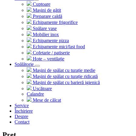
Cuptoare
Mașini de gătit
Preparare caldă
Echipamente frigorifice
Spălare vase
Mobilier inox
Echipamente pizza
Echipamente mici/fast food
Cofetarie / patiserie
Hote – ventilație
Spălătorie
Mașini de spălat cu turație medie
Mașini de spălat cu turație ridicată
Mașini de spălat cu barieră igienică
Uscătoare
Calandre
Mese de călcat
Service
Închiriere
Despre
Contact
Preț