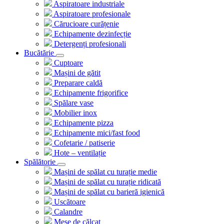
Aspiratoare industriale
Aspiratoare profesionale
Cărucioare curățenie
Echipamente dezinfecție
Detergenți profesionali
Bucătărie
Cuptoare
Mașini de gătit
Preparare caldă
Echipamente frigorifice
Spălare vase
Mobilier inox
Echipamente pizza
Echipamente mici/fast food
Cofetarie / patiserie
Hote – ventilație
Spălătorie
Mașini de spălat cu turație medie
Mașini de spălat cu turație ridicată
Mașini de spălat cu barieră igienică
Uscătoare
Calandre
Mese de călcat