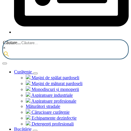
Căutare...
×
Curățenie
Mașini de spălat pardoseli
Mașini de măturat pardoseli
Monodiscuri și monoperii
Aspiratoare industriale
Aspiratoare profesionale
Măturători stradale
Cărucioare curățenie
Echipamente dezinfecție
Detergenți profesionali
Bucătărie