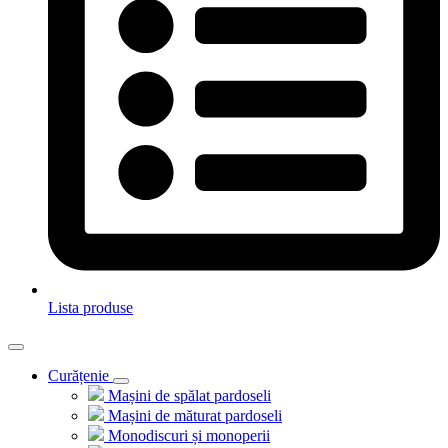
Lista produse
Curățenie
Mașini de spălat pardoseli
Mașini de măturat pardoseli
Monodiscuri și monoperii