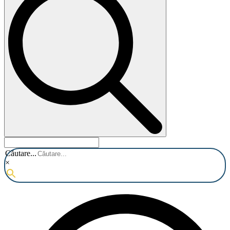
Căutare...
×