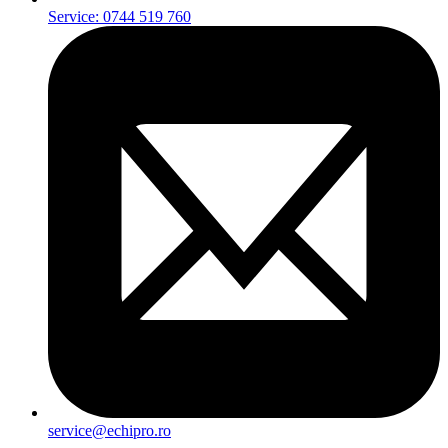
Service: 0744 519 760
service@echipro.ro