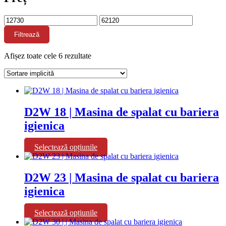
Preț
Preț
minim
maxim
Filtrează
Afișez toate cele 6 rezultate
D2W 18 | Masina de spalat cu bariera
igienica
Acest
Selectează opțiunile
produs
are
mai
D2W 23 | Masina de spalat cu bariera
multe
igienica
variații.
Opțiunile
pot
Acest
Selectează opțiunile
fi
produs