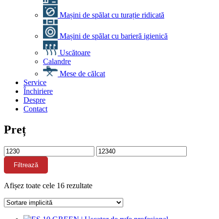
Mașini de spălat cu turație ridicată
Mașini de spălat cu barieră igienică
Uscătoare
Calandre
Mese de călcat
Service
Închiriere
Despre
Contact
Preț
Preț
Preț
minim
maxim
Filtrează
Afișez toate cele 16 rezultate