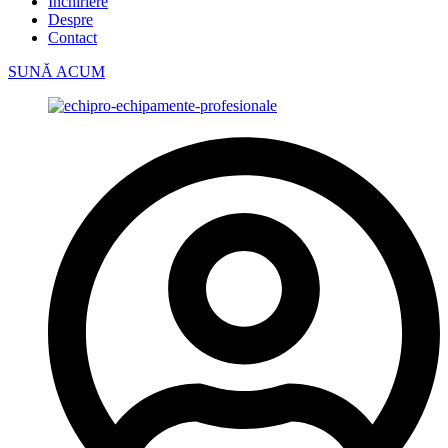
Închiriere
Despre
Contact
SUNĂ ACUM