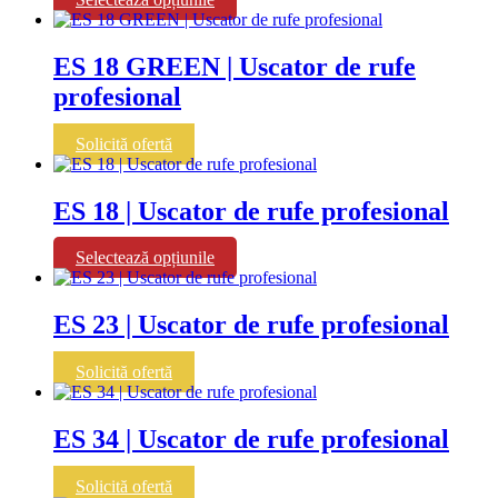
produs
are
mai
ES 18 GREEN | Uscator de rufe
multe
profesional
variații.
Opțiunile
pot
Solicită ofertă
fi
alese
în
ES 18 | Uscator de rufe profesional
pagina
produsului.
Acest
Selectează opțiunile
produs
are
mai
ES 23 | Uscator de rufe profesional
multe
variații.
Solicită ofertă
Opțiunile
pot
fi
ES 34 | Uscator de rufe profesional
alese
în
pagina
Solicită ofertă
produsului.