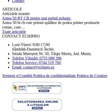
Contact
ARTICOLE
Articolele noastre
Antea 50 BT CB pentru mai puțină poluare
Antea 50 bt cb este primul spălător de podea printre produsele
comac, care…
Toate articolele
CONTACT ECHIPRO
Luni-Vineri: 9:00-17:00
Sâmbătă-Duminică: Închis
Strada Mureșeni Nr. 50, Târgu Mureș, Jud. Mureș
Telefon Vânzări: 0755 088 396
Telefon Service: 0744 519 760
Email: contact@echipro.ro
Termeni și Condiții
Politica de confidențialitate
Politica de Cookies