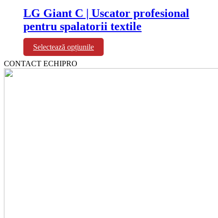
LG Giant C | Uscator profesional
pentru spalatorii textile
Acest
Selectează opțiunile
produs
CONTACT ECHIPRO
are
mai
multe
variații.
Opțiunile
pot
fi
alese
în
pagina
produsului.