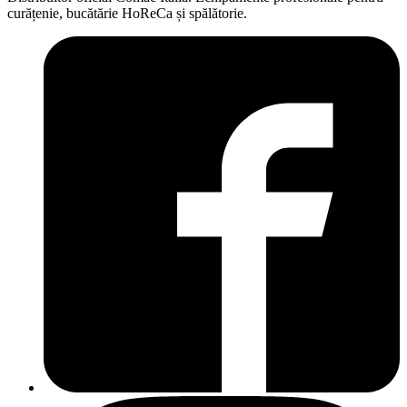
curățenie, bucătărie HoReCa și spălătorie.