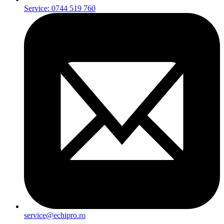
Service: 0744 519 760
service@echipro.ro