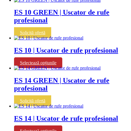
ES 10 GREEN | Uscator de rufe
profesional
Solicită ofertă
ES 10 | Uscator de rufe profesional
Acest
Selectează opțiunile
produs
are
mai
ES 14 GREEN | Uscator de rufe
multe
profesional
variații.
Opțiunile
pot
Solicită ofertă
fi
alese
în
ES 14 | Uscator de rufe profesional
pagina
produsului.
Acest
Selectează opțiunile