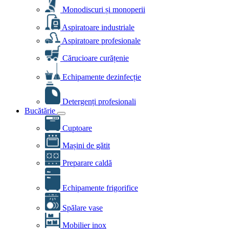
Monodiscuri și monoperii
Aspiratoare industriale
Aspiratoare profesionale
Cărucioare curățenie
Echipamente dezinfecție
Detergenți profesionali
Bucătărie
Cuptoare
Mașini de gătit
Preparare caldă
Echipamente frigorifice
Spălare vase
Mobilier inox