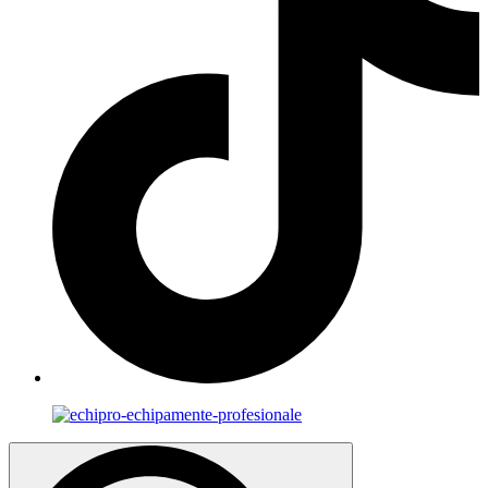
Search
for: