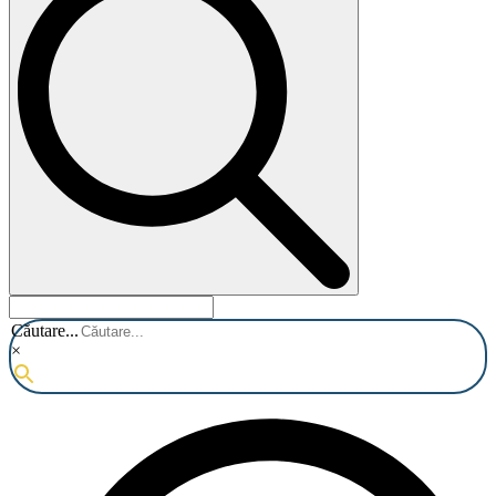
Căutare...
×