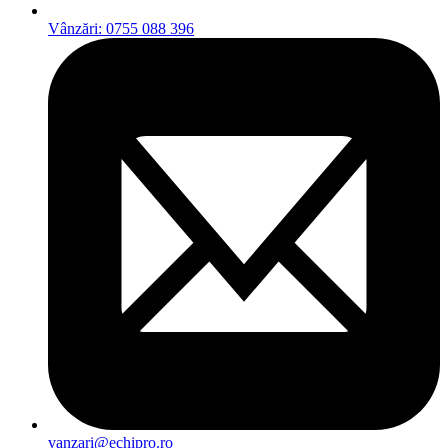
Vânzări: 0755 088 396
vanzari@echipro.ro