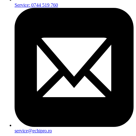
Service: 0744 519 760
service@echipro.ro