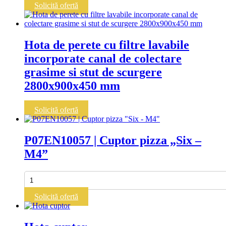
|
Solicită ofertă
HOOD
ENTRY
MAX/BASIC
4-
Hota de perete cu filtre lavabile
8
incorporate canal de colectare
-
PANEPIZZA
grasime si stut de scurgere
2800x900x450 mm
Cantitate
Solicită ofertă
Hota
de
perete
P07EN10057 | Cuptor pizza „Six –
cu
M4”
filtre
lavabile
incorporate
Cantitate
canal
P07EN10057
de
|
Solicită ofertă
colectare
Cuptor
grasime
pizza
si
"Six
stut