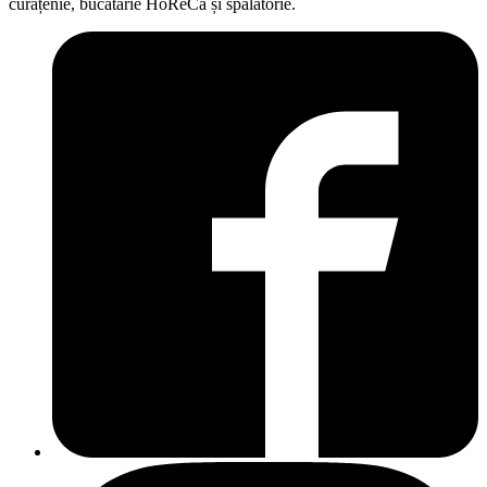
curățenie, bucătărie HoReCa și spălătorie.