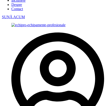
Închiriere
Despre
Contact
SUNĂ ACUM