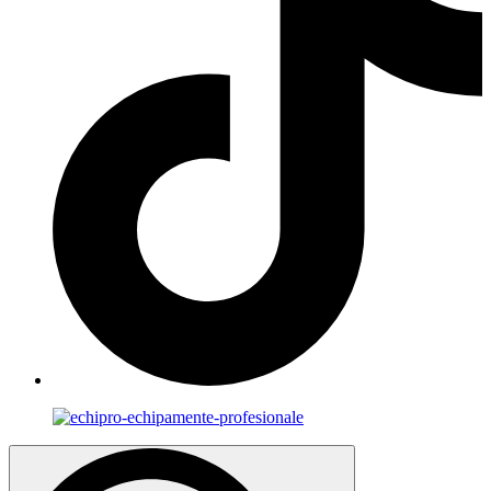
Search
for: