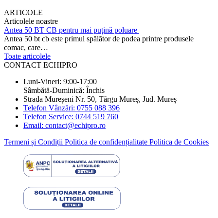
ARTICOLE
Articolele noastre
Antea 50 BT CB pentru mai puțină poluare
Antea 50 bt cb este primul spălător de podea printre produsele
comac, care…
Toate articolele
CONTACT ECHIPRO
Luni-Vineri: 9:00-17:00
Sâmbătă-Duminică: Închis
Strada Mureșeni Nr. 50, Târgu Mureș, Jud. Mureș
Telefon Vânzări: 0755 088 396
Telefon Service: 0744 519 760
Email: contact@echipro.ro
Termeni și Condiții
Politica de confidențialitate
Politica de Cookies