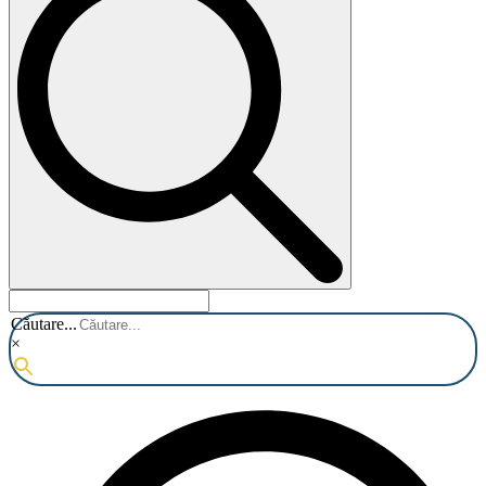
Căutare...
×