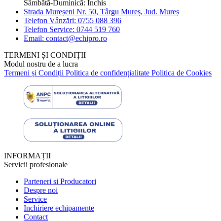
Sâmbătă-Duminică: Închis
Strada Mureșeni Nr. 50, Târgu Mureș, Jud. Mureș
Telefon Vânzări: 0755 088 396
Telefon Service: 0744 519 760
Email: contact@echipro.ro
TERMENI ȘI CONDIȚII
Modul nostru de a lucra
Termeni și Condiții
Politica de confidențialitate
Politica de Cookies
INFORMAȚII
Servicii profesionale
Parteneri si Producatori
Despre noi
Service
Inchiriere echipamente
Contact