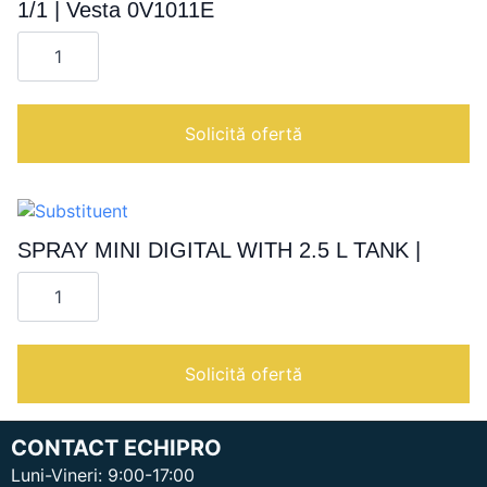
1/1 | Vesta 0V1011E
Cantitate
Cuptor
T.S.
EVO
COMBI
manual
Solicită ofertă
10
nivele
GN
1/1
|
Vesta
0V1011E
SPRAY MINI DIGITAL WITH 2.5 L TANK |
Cantitate
SPRAY
MINI
DIGITAL
WITH
2.5
Solicită ofertă
L
TANK
|
CONTACT ECHIPRO
Luni-Vineri: 9:00-17:00