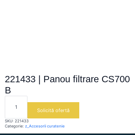
221433 | Panou filtrare CS700
B
Cantitate
221433
|
Solicită ofertă
Panou
filtrare
SKU:
221433
CS700
B
Categorie:
z_Accesorii curatenie