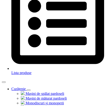
Lista produse
Curățenie
Mașini de spălat pardoseli
Mașini de măturat pardoseli
Monodiscuri și monoperii