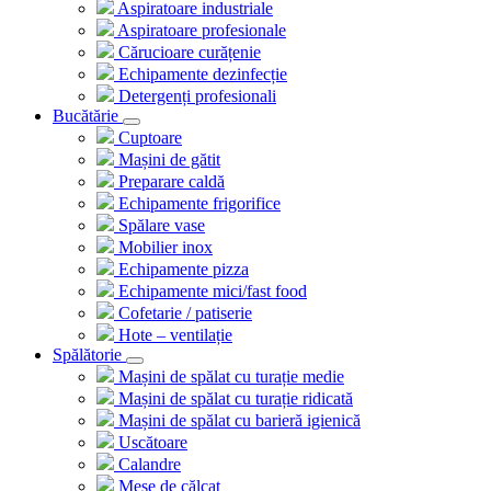
Aspiratoare industriale
Aspiratoare profesionale
Cărucioare curățenie
Echipamente dezinfecție
Detergenți profesionali
Bucătărie
Cuptoare
Mașini de gătit
Preparare caldă
Echipamente frigorifice
Spălare vase
Mobilier inox
Echipamente pizza
Echipamente mici/fast food
Cofetarie / patiserie
Hote – ventilație
Spălătorie
Mașini de spălat cu turație medie
Mașini de spălat cu turație ridicată
Mașini de spălat cu barieră igienică
Uscătoare
Calandre
Mese de călcat