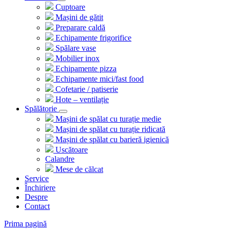
Cuptoare
Mașini de gătit
Preparare caldă
Echipamente frigorifice
Spălare vase
Mobilier inox
Echipamente pizza
Echipamente mici/fast food
Cofetarie / patiserie
Hote – ventilație
Spălătorie
Mașini de spălat cu turație medie
Mașini de spălat cu turație ridicată
Mașini de spălat cu barieră igienică
Uscătoare
Calandre
Mese de călcat
Service
Închiriere
Despre
Contact
Prima pagină