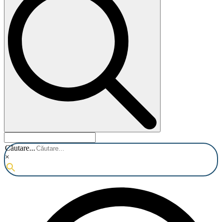
Căutare...
×