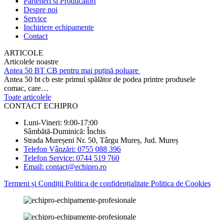
Parteneri si Producatori
Despre noi
Service
Inchiriere echipamente
Contact
ARTICOLE
Articolele noastre
Antea 50 BT CB pentru mai puțină poluare
Antea 50 bt cb este primul spălător de podea printre produsele
comac, care…
Toate articolele
CONTACT ECHIPRO
Luni-Vineri: 9:00-17:00
Sâmbătă-Duminică: Închis
Strada Mureșeni Nr. 50, Târgu Mureș, Jud. Mureș
Telefon Vânzări: 0755 088 396
Telefon Service: 0744 519 760
Email: contact@echipro.ro
Termeni și Condiții
Politica de confidențialitate
Politica de Cookies