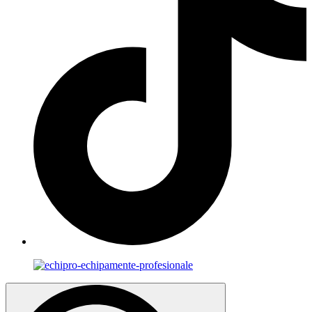
Search
for: