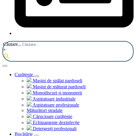
Căutare...
×
Curățenie
Mașini de spălat pardoseli
Mașini de măturat pardoseli
Monodiscuri și monoperii
Aspiratoare industriale
Aspiratoare profesionale
Măturători stradale
Cărucioare curățenie
Echipamente dezinfecție
Detergenți profesionali
Bucătărie