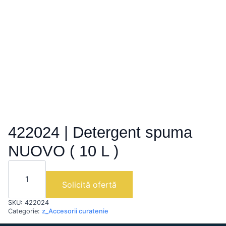
422024 | Detergent spuma
NUOVO ( 10 L )
Cantitate
422024
|
Solicită ofertă
Detergent
spuma
SKU:
422024
NUOVO
(
Categorie:
z_Accesorii curatenie
10