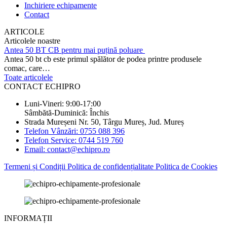
Inchiriere echipamente
Contact
ARTICOLE
Articolele noastre
Antea 50 BT CB pentru mai puțină poluare
Antea 50 bt cb este primul spălător de podea printre produsele
comac, care…
Toate articolele
CONTACT ECHIPRO
Luni-Vineri: 9:00-17:00
Sâmbătă-Duminică: Închis
Strada Mureșeni Nr. 50, Târgu Mureș, Jud. Mureș
Telefon Vânzări: 0755 088 396
Telefon Service: 0744 519 760
Email: contact@echipro.ro
Termeni și Condiții
Politica de confidențialitate
Politica de Cookies
INFORMAȚII