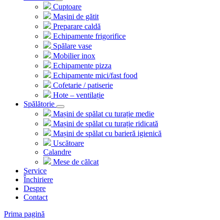
Cuptoare
Mașini de gătit
Preparare caldă
Echipamente frigorifice
Spălare vase
Mobilier inox
Echipamente pizza
Echipamente mici/fast food
Cofetarie / patiserie
Hote – ventilație
Spălătorie
Mașini de spălat cu turație medie
Mașini de spălat cu turație ridicată
Mașini de spălat cu barieră igienică
Uscătoare
Calandre
Mese de călcat
Service
Închiriere
Despre
Contact
Prima pagină