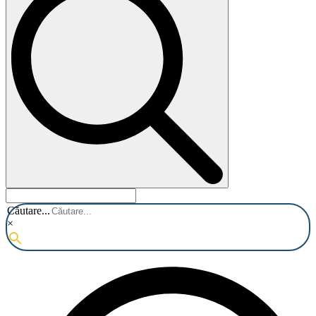
Căutare...
×