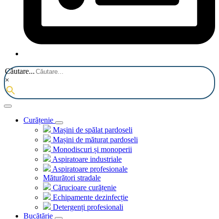
Căutare...
×
Curățenie
Mașini de spălat pardoseli
Mașini de măturat pardoseli
Monodiscuri și monoperii
Aspiratoare industriale
Aspiratoare profesionale
Măturători stradale
Cărucioare curățenie
Echipamente dezinfecție
Detergenți profesionali
Bucătărie