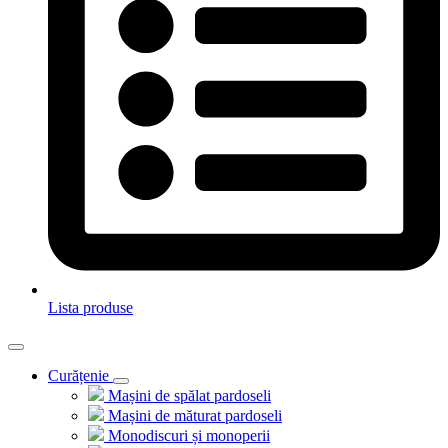
Lista produse
Curățenie
Mașini de spălat pardoseli
Mașini de măturat pardoseli
Monodiscuri și monoperii