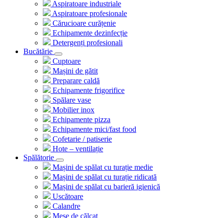
Aspiratoare industriale
Aspiratoare profesionale
Cărucioare curățenie
Echipamente dezinfecție
Detergenți profesionali
Bucătărie
Cuptoare
Mașini de gătit
Preparare caldă
Echipamente frigorifice
Spălare vase
Mobilier inox
Echipamente pizza
Echipamente mici/fast food
Cofetarie / patiserie
Hote – ventilație
Spălătorie
Mașini de spălat cu turație medie
Mașini de spălat cu turație ridicată
Mașini de spălat cu barieră igienică
Uscătoare
Calandre
Mese de călcat