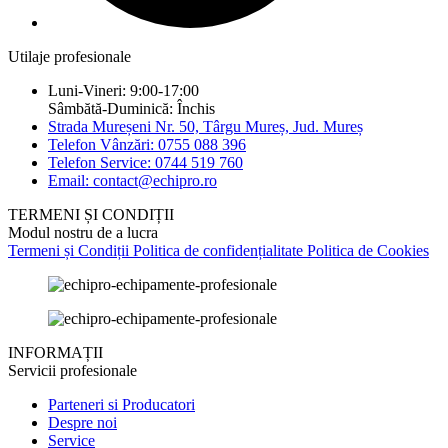
Utilaje profesionale
Luni-Vineri: 9:00-17:00
Sâmbătă-Duminică: Închis
Strada Mureșeni Nr. 50, Târgu Mureș, Jud. Mureș
Telefon Vânzări: 0755 088 396
Telefon Service: 0744 519 760
Email: contact@echipro.ro
TERMENI ȘI CONDIȚII
Modul nostru de a lucra
Termeni și Condiții
Politica de confidențialitate
Politica de Cookies
INFORMAȚII
Servicii profesionale
Parteneri si Producatori
Despre noi
Service