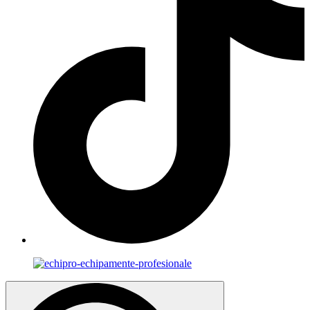
Search
for: