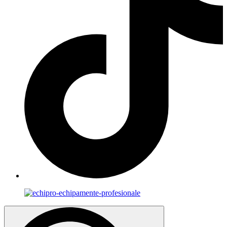
Search
for: