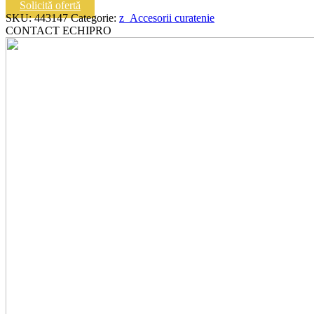
|
Solicită ofertă
Baterie
SKU:
443147
Categorie:
z_Accesorii curatenie
Li-
CONTACT ECHIPRO
ion