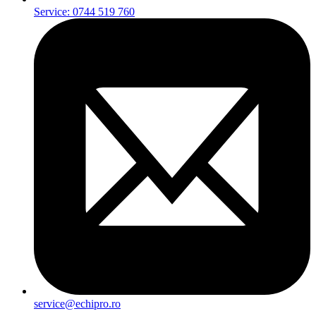
Service: 0744 519 760
service@echipro.ro