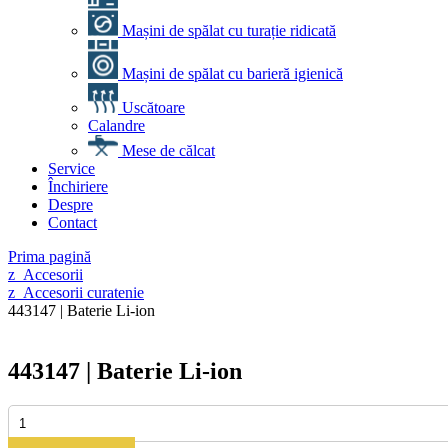
Mașini de spălat cu turație ridicată
Mașini de spălat cu barieră igienică
Uscătoare
Calandre
Mese de călcat
Service
Închiriere
Despre
Contact
Prima pagină
z_Accesorii
z_Accesorii curatenie
443147 | Baterie Li-ion
443147 | Baterie Li-ion
Cantitate
443147