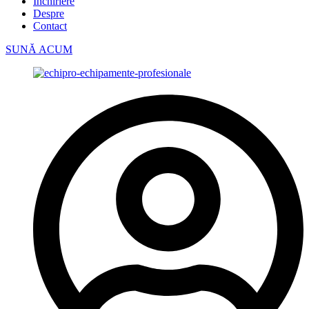
Închiriere
Despre
Contact
SUNĂ ACUM