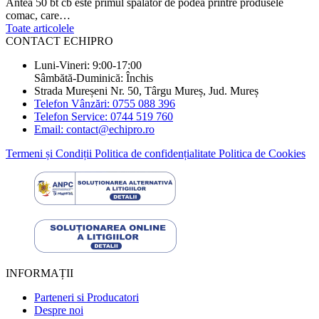
Antea 50 bt cb este primul spălător de podea printre produsele
comac, care…
Toate articolele
CONTACT ECHIPRO
Luni-Vineri: 9:00-17:00
Sâmbătă-Duminică: Închis
Strada Mureșeni Nr. 50, Târgu Mureș, Jud. Mureș
Telefon Vânzări: 0755 088 396
Telefon Service: 0744 519 760
Email: contact@echipro.ro
Termeni și Condiții
Politica de confidențialitate
Politica de Cookies
INFORMAȚII
Parteneri si Producatori
Despre noi