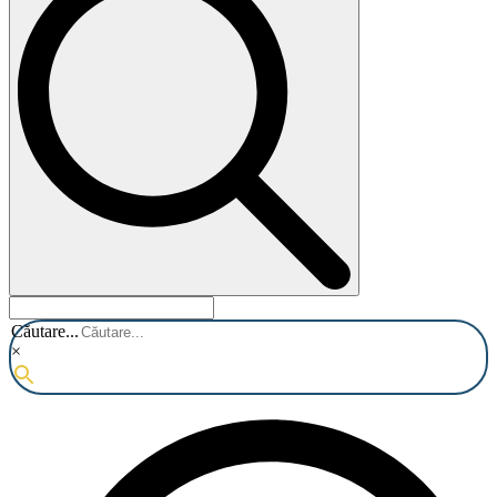
Căutare...
×