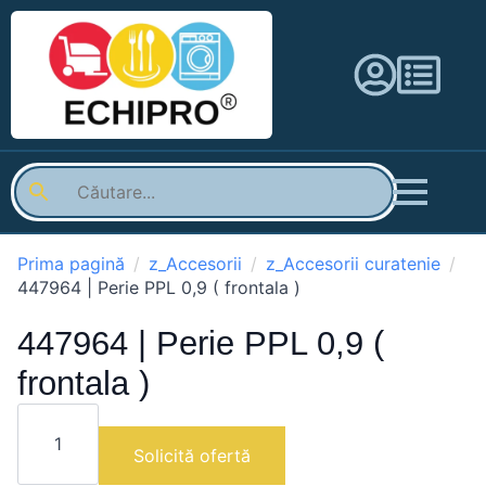
Prima pagină
z_Accesorii
z_Accesorii curatenie
447964 | Perie PPL 0,9 ( frontala )
447964 | Perie PPL 0,9 (
frontala )
Cantitate
447964
|
Solicită ofertă
Perie
PPL