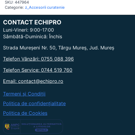
SKU:
447964
0,9
(
Categorie:
z_Accesorii curatenie
frontala
)
CONTACT ECHIPRO
Luni-Vineri: 9:00-17:00
Sâmbătă-Duminică: Închis
Strada Mureșeni Nr. 50, Târgu Mureș, Jud. Mureș
Telefon Vânzări: 0755 088 396
Telefon Service: 0744 519 760
Email: contact@echipro.ro
Termeni și Condiții
Politica de confidențialitate
Politica de Cookies