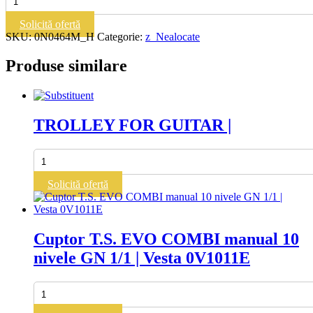
Cuptor
cu
Solicită ofertă
convectie
SKU:
0N0464M_H
Categorie:
z_Nealocate
manual
4
Produse similare
nivele
600x400|
Vesta
0N0464M_H
TROLLEY FOR GUITAR |
Cantitate
TROLLEY
FOR
Solicită ofertă
GUITAR
|
Cuptor T.S. EVO COMBI manual 10
nivele GN 1/1 | Vesta 0V1011E
Cantitate
Cuptor
T.S.