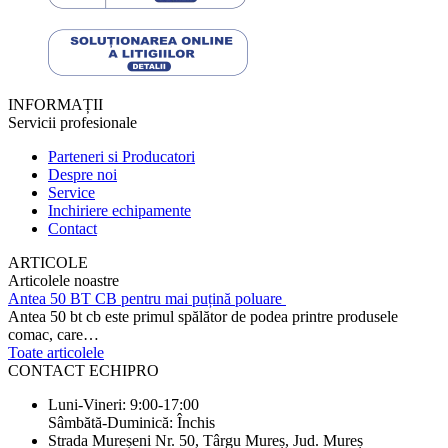
INFORMAȚII
Servicii profesionale
Parteneri si Producatori
Despre noi
Service
Inchiriere echipamente
Contact
ARTICOLE
Articolele noastre
Antea 50 BT CB pentru mai puțină poluare
Antea 50 bt cb este primul spălător de podea printre produsele
comac, care…
Toate articolele
CONTACT ECHIPRO
Luni-Vineri: 9:00-17:00
Sâmbătă-Duminică: Închis
Strada Mureșeni Nr. 50, Târgu Mureș, Jud. Mureș