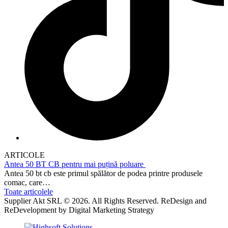
ARTICOLE
Antea 50 BT CB pentru mai puțină poluare
Antea 50 bt cb este primul spălător de podea printre produsele
comac, care…
Toate articolele
Supplier Akt SRL © 2026. All Rights Reserved. ReDesign and
ReDevelopment by Digital Marketing Strategy