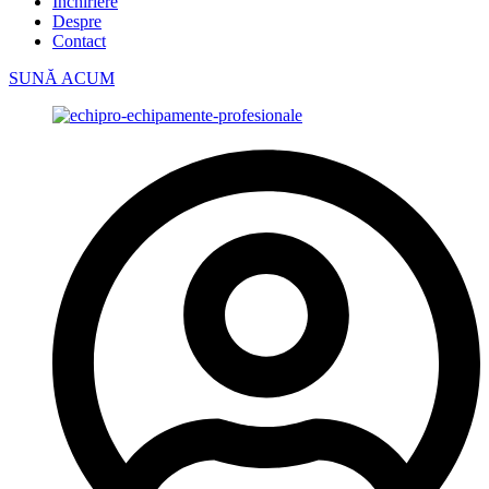
Închiriere
Despre
Contact
SUNĂ ACUM