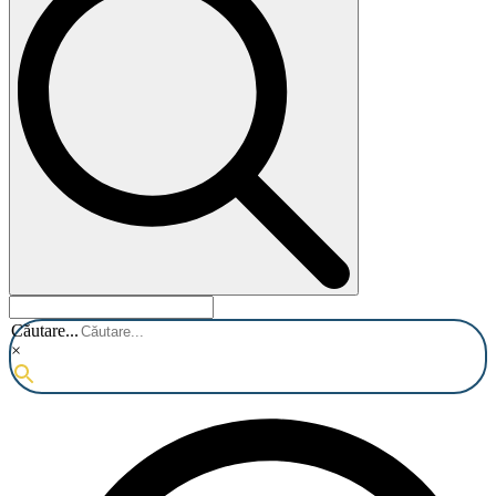
Căutare...
×