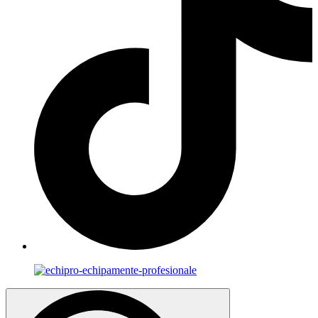
Search
for: