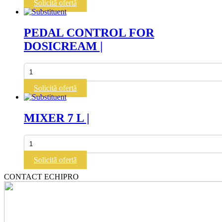
Solicită ofertă
EVO
COMBI
manual
PEDAL CONTROL FOR
10
DOSICREAM |
nivele
GN
1/1
Cantitate
|
PEDAL
Vesta
CONTROL
Solicită ofertă
0V1011E
FOR
DOSICREAM
|
MIXER 7 L |
Cantitate
MIXER
7
Solicită ofertă
L
|
CONTACT ECHIPRO