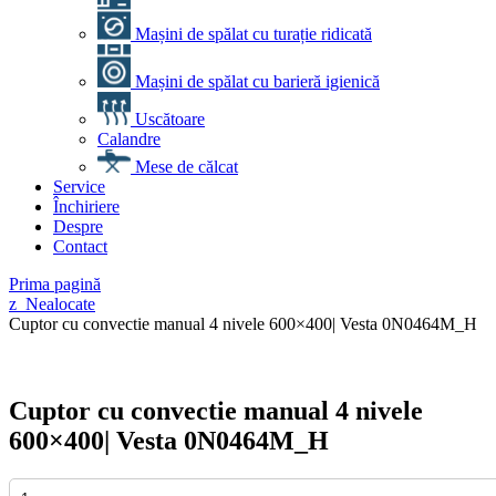
Mașini de spălat cu turație ridicată
Mașini de spălat cu barieră igienică
Uscătoare
Calandre
Mese de călcat
Service
Închiriere
Despre
Contact
Prima pagină
z_Nealocate
Cuptor cu convectie manual 4 nivele 600×400| Vesta 0N0464M_H
Cuptor cu convectie manual 4 nivele
600×400| Vesta 0N0464M_H
Cantitate