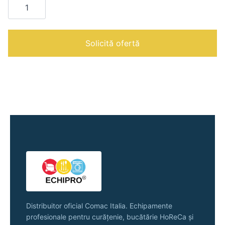
SPRAY
MINI
DIGITAL
WITH
2.5
Solicită ofertă
L
TANK
|
Distribuitor oficial Comac Italia. Echipamente
profesionale pentru curățenie, bucătărie HoReCa și