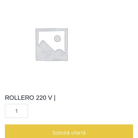
ROLLERO 220 V |
Cantitate
ROLLERO
220
V
|
Solicită ofertă