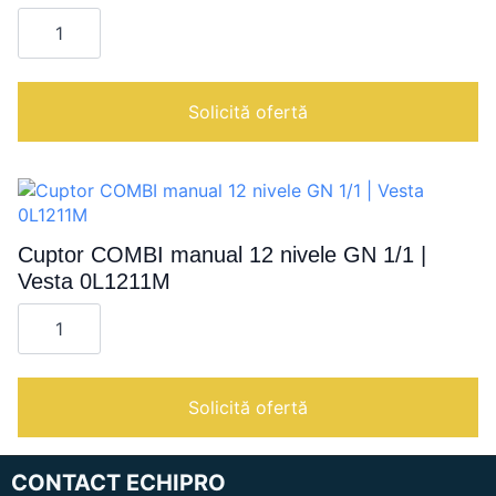
Cantitate
Cuptor
EVO
COMBI
12
nivele
Solicită ofertă
GN
1/1
|
Vesta
0V1211E
Cuptor COMBI manual 12 nivele GN 1/1 |
Vesta 0L1211M
Cantitate
Cuptor
COMBI
manual
12
nivele
Solicită ofertă
GN
1/1
|
Vesta
CONTACT ECHIPRO
0L1211M