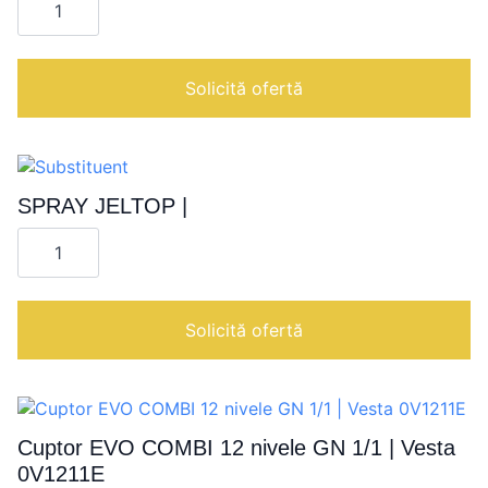
SPRAY
MINI
DIGITAL
WITH
2.5
Solicită ofertă
L
TANK
|
SPRAY JELTOP |
Cantitate
SPRAY
JELTOP
|
Solicită ofertă
Cuptor EVO COMBI 12 nivele GN 1/1 | Vesta
0V1211E