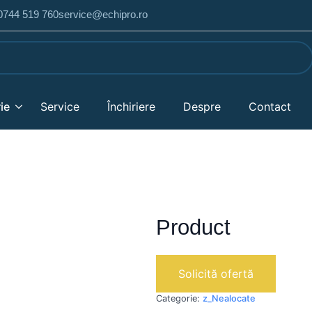
 0744 519 760
service@echipro.ro
ie
Service
Închiriere
Despre
Contact
Product
Solicită ofertă
Categorie:
z_Nealocate