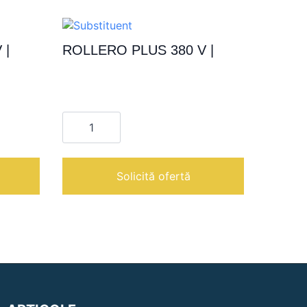
 |
ROLLERO PLUS 380 V |
Cantitate
ROLLERO
PLUS
380
V
|
Solicită ofertă