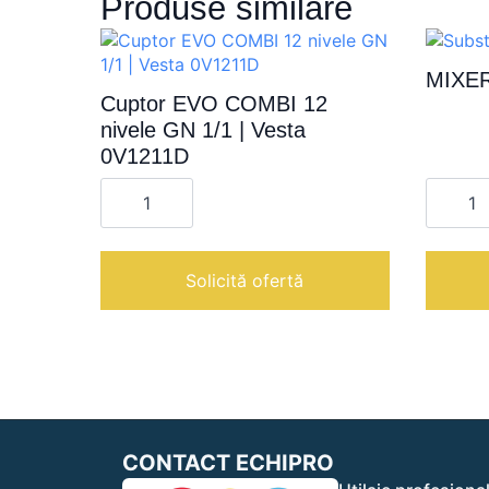
Produse similare
MIXER
Cuptor EVO COMBI 12
nivele GN 1/1 | Vesta
0V1211D
Cantitate
Cantita
Cuptor
MIXER
EVO
7
COMBI
L
12
|
nivele
Solicită ofertă
GN
1/1
|
Vesta
0V1211D
CONTACT ECHIPRO