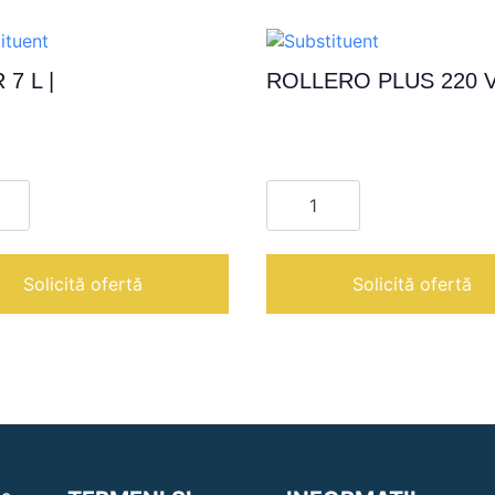
 7 L |
ROLLERO PLUS 220 V
te
Cantitate
ROLLERO
PLUS
220
V
|
Solicită ofertă
Solicită ofertă