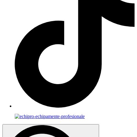
Search
for: