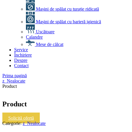
Mașini de spălat cu turație ridicată
Mașini de spălat cu barieră igienică
Uscătoare
Calandre
Mese de călcat
Service
Închiriere
Despre
Contact
Prima pagină
z_Nealocate
Product
Product
Solicită ofertă
Categorie:
z_Nealocate