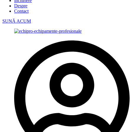
Închiriere
Despre
Contact
SUNĂ ACUM