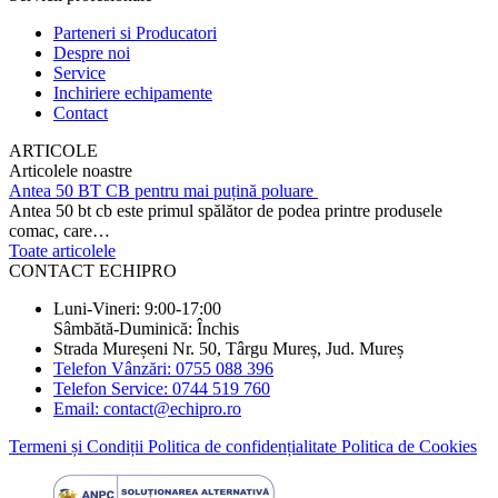
Parteneri si Producatori
Despre noi
Service
Inchiriere echipamente
Contact
ARTICOLE
Articolele noastre
Antea 50 BT CB pentru mai puțină poluare
Antea 50 bt cb este primul spălător de podea printre produsele
comac, care…
Toate articolele
CONTACT ECHIPRO
Luni-Vineri: 9:00-17:00
Sâmbătă-Duminică: Închis
Strada Mureșeni Nr. 50, Târgu Mureș, Jud. Mureș
Telefon Vânzări: 0755 088 396
Telefon Service: 0744 519 760
Email: contact@echipro.ro
Termeni și Condiții
Politica de confidențialitate
Politica de Cookies