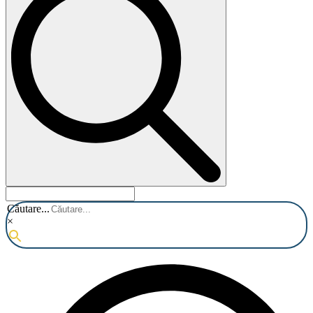
Căutare...
×