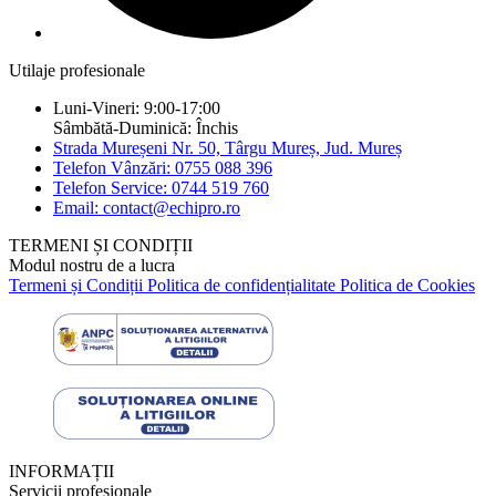
Utilaje profesionale
Luni-Vineri: 9:00-17:00
Sâmbătă-Duminică: Închis
Strada Mureșeni Nr. 50, Târgu Mureș, Jud. Mureș
Telefon Vânzări: 0755 088 396
Telefon Service: 0744 519 760
Email: contact@echipro.ro
TERMENI ȘI CONDIȚII
Modul nostru de a lucra
Termeni și Condiții
Politica de confidențialitate
Politica de Cookies
INFORMAȚII
Servicii profesionale