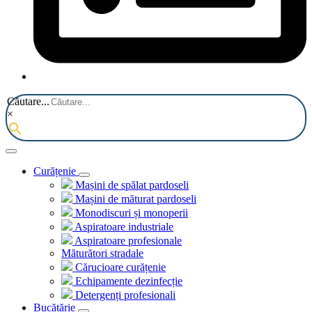
Căutare...
×
Curățenie
Mașini de spălat pardoseli
Mașini de măturat pardoseli
Monodiscuri și monoperii
Aspiratoare industriale
Aspiratoare profesionale
Măturători stradale
Cărucioare curățenie
Echipamente dezinfecție
Detergenți profesionali
Bucătărie