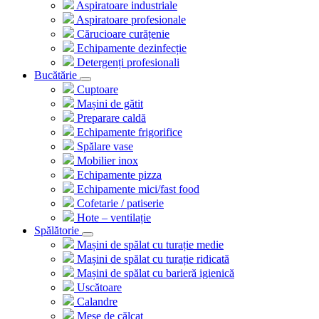
Aspiratoare industriale
Aspiratoare profesionale
Cărucioare curățenie
Echipamente dezinfecție
Detergenți profesionali
Bucătărie
Cuptoare
Mașini de gătit
Preparare caldă
Echipamente frigorifice
Spălare vase
Mobilier inox
Echipamente pizza
Echipamente mici/fast food
Cofetarie / patiserie
Hote – ventilație
Spălătorie
Mașini de spălat cu turație medie
Mașini de spălat cu turație ridicată
Mașini de spălat cu barieră igienică
Uscătoare
Calandre
Mese de călcat