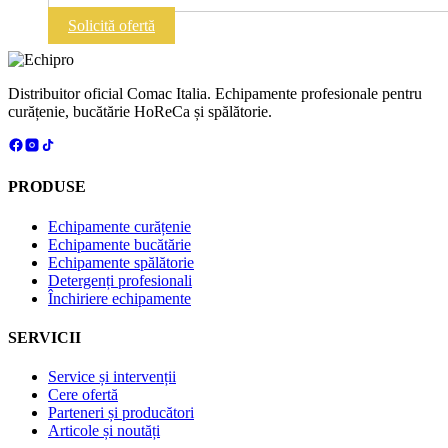
Cuptor
COMBI
Solicită ofertă
manual
12
nivele
GN
Distribuitor oficial Comac Italia. Echipamente profesionale pentru
1/1
curățenie, bucătărie HoReCa și spălătorie.
|
Vesta
0L1211M
PRODUSE
Echipamente curățenie
Echipamente bucătărie
Echipamente spălătorie
Detergenți profesionali
Închiriere echipamente
SERVICII
Service și intervenții
Cere ofertă
Parteneri și producători
Articole și noutăți