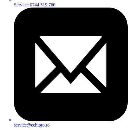
Service: 0744 519 760
service@echipro.ro