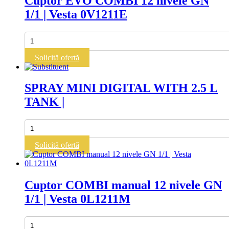
Cuptor EVO COMBI 12 nivele GN
(37.5
1/1 | Vesta 0V1211E
-
30
-
Cantitate
22.5
Cuptor
mm)
EVO
Solicită ofertă
|
COMBI
12
nivele
SPRAY MINI DIGITAL WITH 2.5 L
GN
TANK |
1/1
|
Vesta
Cantitate
0V1211E
SPRAY
MINI
Solicită ofertă
DIGITAL
WITH
2.5
L
Cuptor COMBI manual 12 nivele GN
TANK
1/1 | Vesta 0L1211M
|
Cantitate