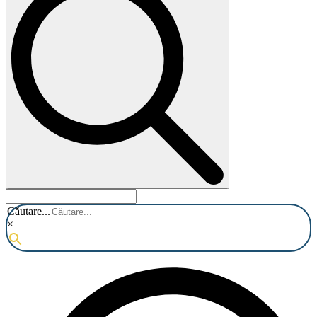
Căutare...
×