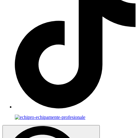
Search
for: