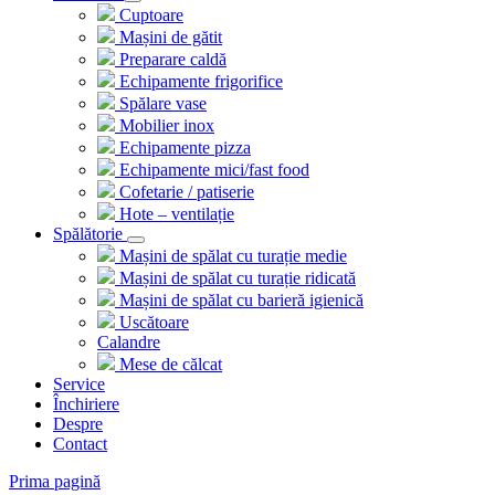
Cuptoare
Mașini de gătit
Preparare caldă
Echipamente frigorifice
Spălare vase
Mobilier inox
Echipamente pizza
Echipamente mici/fast food
Cofetarie / patiserie
Hote – ventilație
Spălătorie
Mașini de spălat cu turație medie
Mașini de spălat cu turație ridicată
Mașini de spălat cu barieră igienică
Uscătoare
Calandre
Mese de călcat
Service
Închiriere
Despre
Contact
Prima pagină