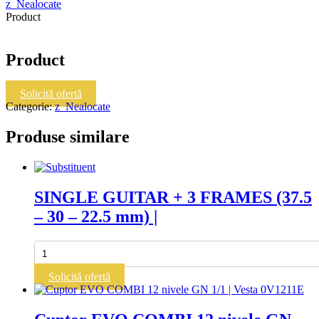
z_Nealocate
Product
Product
Solicită ofertă
Categorie:
z_Nealocate
Produse similare
SINGLE GUITAR + 3 FRAMES (37.5
– 30 – 22.5 mm) |
Cantitate
SINGLE
GUITAR
Solicită ofertă
+
3
FRAMES