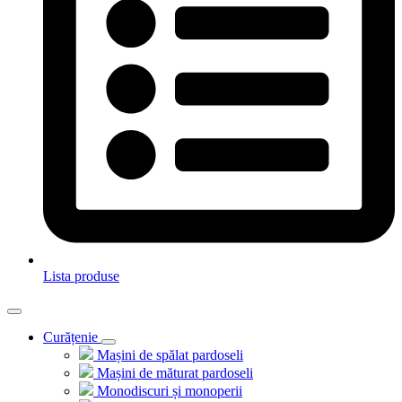
Lista produse
Curățenie
Mașini de spălat pardoseli
Mașini de măturat pardoseli
Monodiscuri și monoperii