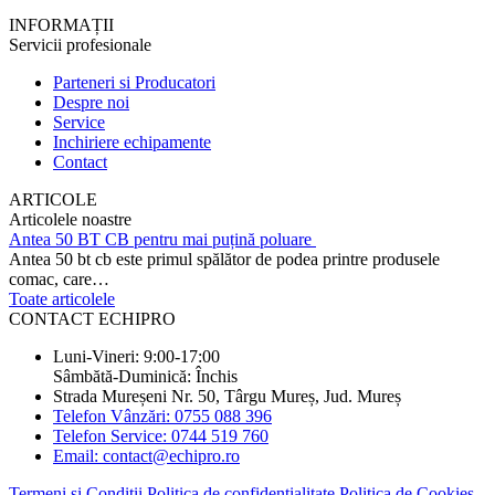
INFORMAȚII
Servicii profesionale
Parteneri si Producatori
Despre noi
Service
Inchiriere echipamente
Contact
ARTICOLE
Articolele noastre
Antea 50 BT CB pentru mai puțină poluare
Antea 50 bt cb este primul spălător de podea printre produsele
comac, care…
Toate articolele
CONTACT ECHIPRO
Luni-Vineri: 9:00-17:00
Sâmbătă-Duminică: Închis
Strada Mureșeni Nr. 50, Târgu Mureș, Jud. Mureș
Telefon Vânzări: 0755 088 396
Telefon Service: 0744 519 760
Email: contact@echipro.ro
Termeni și Condiții
Politica de confidențialitate
Politica de Cookies