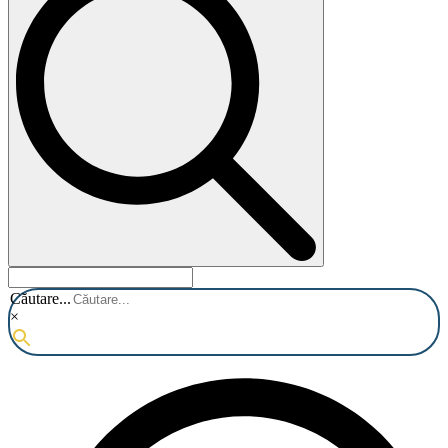
Căutare...
×