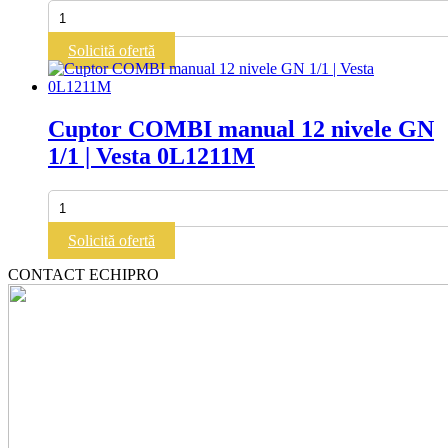
Cantitate
ROLLERO
PLUS
Solicită ofertă
380
V
|
Cuptor COMBI manual 12 nivele GN
1/1 | Vesta 0L1211M
Cantitate
Cuptor
COMBI
Solicită ofertă
manual
12
CONTACT ECHIPRO
nivele
GN
1/1
|
Vesta
0L1211M