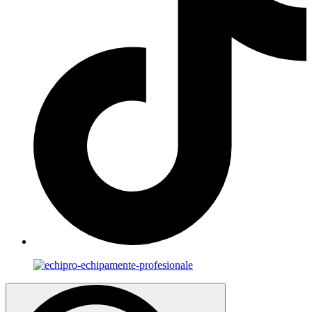
Search
for: