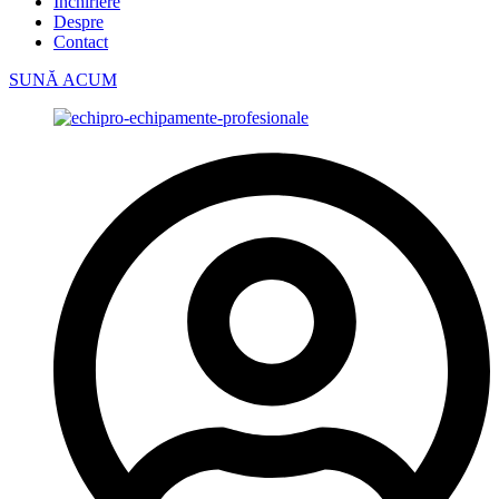
Închiriere
Despre
Contact
SUNĂ ACUM