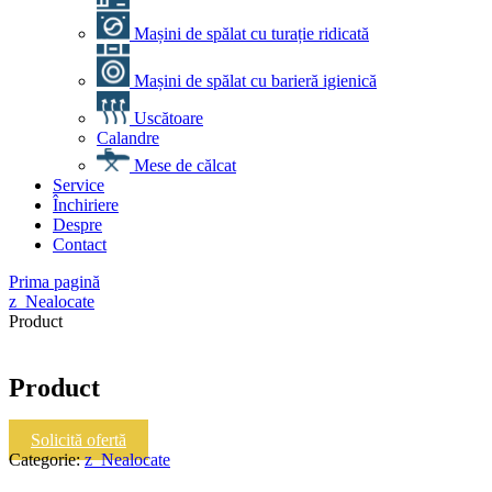
Mașini de spălat cu turație ridicată
Mașini de spălat cu barieră igienică
Uscătoare
Calandre
Mese de călcat
Service
Închiriere
Despre
Contact
Prima pagină
z_Nealocate
Product
Product
Solicită ofertă
Categorie:
z_Nealocate