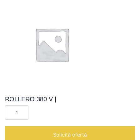
ROLLERO 380 V |
Cantitate
ROLLERO
380
V
|
Solicită ofertă