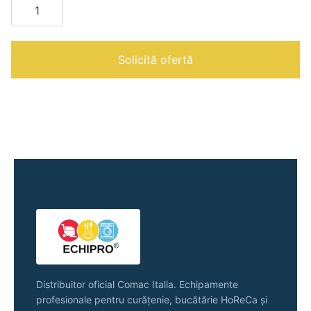
ROLLERO
PLUS
220
V
|
Solicită ofertă
Distribuitor oficial Comac Italia. Echipamente
profesionale pentru curățenie, bucătărie HoReCa și