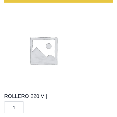
ROLLERO 220 V |
Cantitate
ROLLERO
220
V