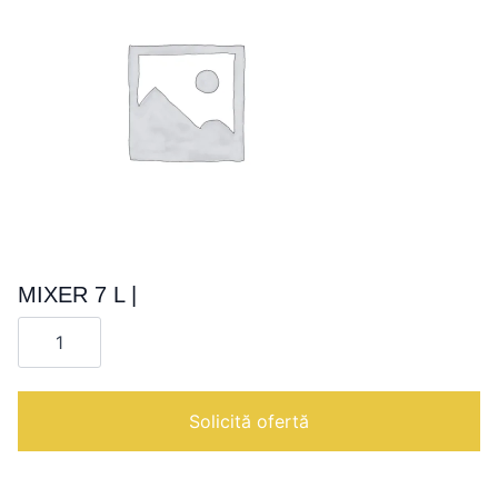
MIXER 7 L |
Cantitate
MIXER
7
L
|
Solicită ofertă