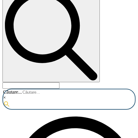
Căutare...
×