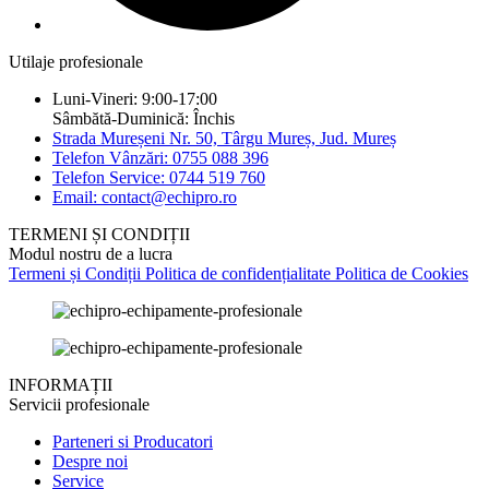
Utilaje profesionale
Luni-Vineri: 9:00-17:00
Sâmbătă-Duminică: Închis
Strada Mureșeni Nr. 50, Târgu Mureș, Jud. Mureș
Telefon Vânzări: 0755 088 396
Telefon Service: 0744 519 760
Email: contact@echipro.ro
TERMENI ȘI CONDIȚII
Modul nostru de a lucra
Termeni și Condiții
Politica de confidențialitate
Politica de Cookies
INFORMAȚII
Servicii profesionale
Parteneri si Producatori
Despre noi
Service