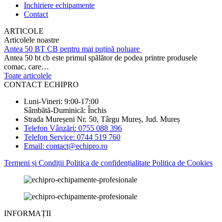
Inchiriere echipamente
Contact
ARTICOLE
Articolele noastre
Antea 50 BT CB pentru mai puțină poluare
Antea 50 bt cb este primul spălător de podea printre produsele
comac, care…
Toate articolele
CONTACT ECHIPRO
Luni-Vineri: 9:00-17:00
Sâmbătă-Duminică: Închis
Strada Mureșeni Nr. 50, Târgu Mureș, Jud. Mureș
Telefon Vânzări: 0755 088 396
Telefon Service: 0744 519 760
Email: contact@echipro.ro
Termeni și Condiții
Politica de confidențialitate
Politica de Cookies
INFORMAȚII