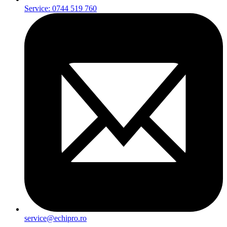
Service: 0744 519 760
service@echipro.ro