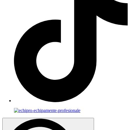
Search
for: