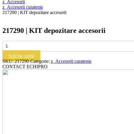
z_Accesorii
z_Accesorii curatenie
217290 | KIT depozitare accesorii
217290 | KIT depozitare accesorii
Cantitate
217290
|
Solicită ofertă
KIT
SKU:
217290
Categorie:
z_Accesorii curatenie
depozitare
CONTACT ECHIPRO
accesorii