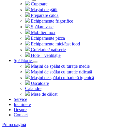
Cuptoare
Mașini de gătit
Preparare caldă
Echipamente frigorifice
Spălare vase
Mobilier inox
Echipamente pizza
Echipamente mici/fast food
Cofetarie / patiserie
Hote – ventilație
Spălătorie
Mașini de spălat cu turație medie
Mașini de spălat cu turație ridicată
Mașini de spălat cu barieră igienică
Uscătoare
Calandre
Mese de călcat
Service
Închiriere
Despre
Contact
Prima pagină