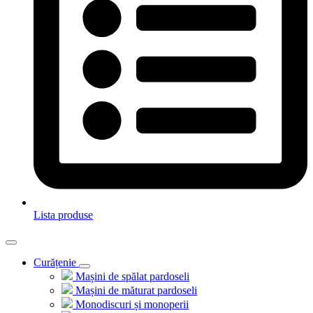
Lista produse
Curățenie
Mașini de spălat pardoseli
Mașini de măturat pardoseli
Monodiscuri și monoperii