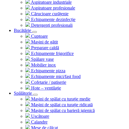
Aspiratoare industriale
Aspiratoare profesionale
Cărucioare curățenie
Echipamente dezinfecție
Detergenți profesionali
Bucătărie
Cuptoare
Mașini de gătit
Preparare caldă
Echipamente frigorifice
Spălare vase
Mobilier inox
Echipamente pizza
Echipamente mici/fast food
Cofetarie / patiserie
Hote – ventilație
Spălătorie
Mașini de spălat cu turație medie
Mașini de spălat cu turație ridicată
Mașini de spălat cu barieră igienică
Uscătoare
Calandre
Mese de călcat