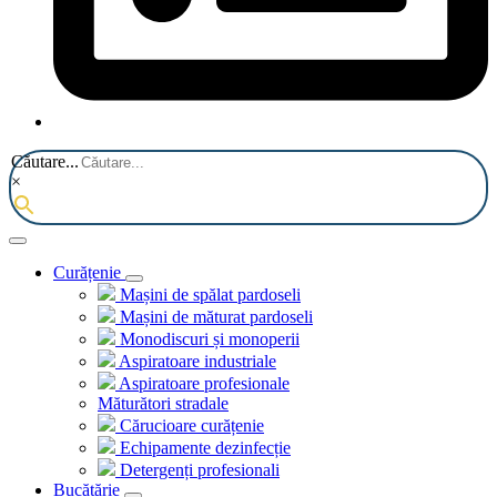
Căutare...
×
Curățenie
Mașini de spălat pardoseli
Mașini de măturat pardoseli
Monodiscuri și monoperii
Aspiratoare industriale
Aspiratoare profesionale
Măturători stradale
Cărucioare curățenie
Echipamente dezinfecție
Detergenți profesionali
Bucătărie