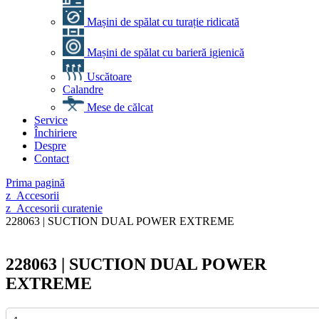
Mașini de spălat cu turație ridicată
Mașini de spălat cu barieră igienică
Uscătoare
Calandre
Mese de călcat
Service
Închiriere
Despre
Contact
Prima pagină
z_Accesorii
z_Accesorii curatenie
228063 | SUCTION DUAL POWER EXTREME
228063 | SUCTION DUAL POWER
EXTREME
Cantitate