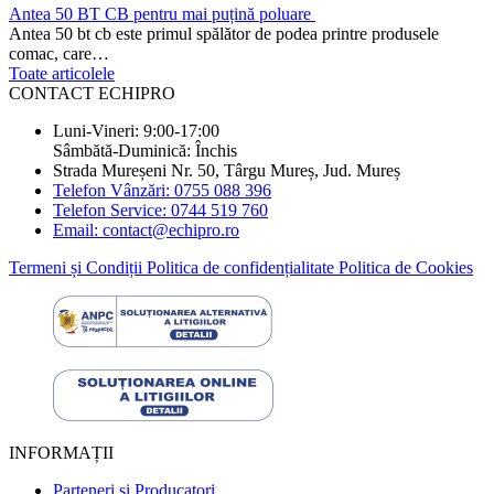
Antea 50 BT CB pentru mai puțină poluare
Antea 50 bt cb este primul spălător de podea printre produsele
comac, care…
Toate articolele
CONTACT ECHIPRO
Luni-Vineri: 9:00-17:00
Sâmbătă-Duminică: Închis
Strada Mureșeni Nr. 50, Târgu Mureș, Jud. Mureș
Telefon Vânzări: 0755 088 396
Telefon Service: 0744 519 760
Email: contact@echipro.ro
Termeni și Condiții
Politica de confidențialitate
Politica de Cookies
INFORMAȚII
Parteneri si Producatori