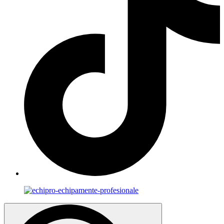
Search
for: