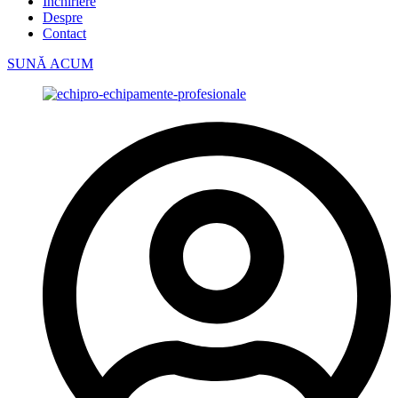
Închiriere
Despre
Contact
SUNĂ ACUM