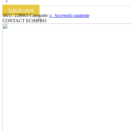
228063
|
Solicită ofertă
SUCTION
SKU:
228063
Categorie:
z_Accesorii curatenie
DUAL
CONTACT ECHIPRO
POWER
EXTREME