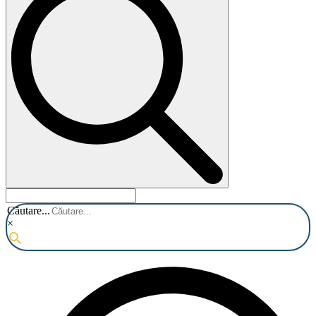
Căutare...
×