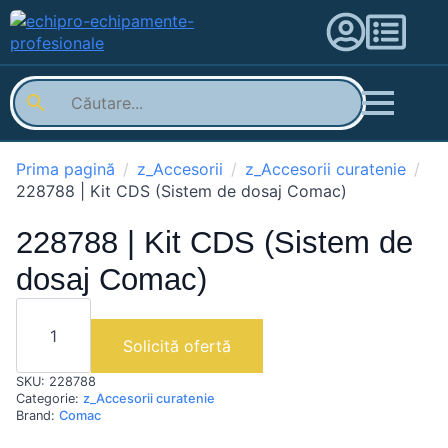
Prima pagină
z_Accesorii
z_Accesorii curatenie
228788 | Kit CDS (Sistem de dosaj Comac)
228788 | Kit CDS (Sistem de
dosaj Comac)
Cantitate
228788
|
Solicită ofertă
Kit
CDS
SKU:
228788
(Sistem
de
Categorie:
z_Accesorii curatenie
dosaj
Brand:
Comac
Comac)