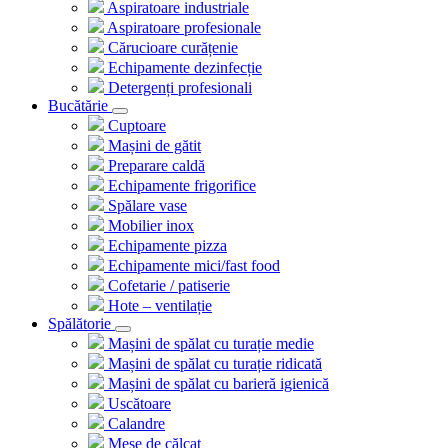
Aspiratoare industriale
Aspiratoare profesionale
Cărucioare curățenie
Echipamente dezinfecție
Detergenți profesionali
Bucătărie
Cuptoare
Mașini de gătit
Preparare caldă
Echipamente frigorifice
Spălare vase
Mobilier inox
Echipamente pizza
Echipamente mici/fast food
Cofetarie / patiserie
Hote – ventilație
Spălătorie
Mașini de spălat cu turație medie
Mașini de spălat cu turație ridicată
Mașini de spălat cu barieră igienică
Uscătoare
Calandre
Mese de călcat