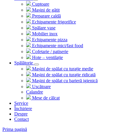
Cuptoare
Mașini de gătit
Preparare caldă
Echipamente frigorifice
Spălare vase
Mobilier inox
Echipamente pizza
Echipamente mici/fast food
Cofetarie / patiserie
Hote – ventilație
Spălătorie
Mașini de spălat cu turație medie
Mașini de spălat cu turație ridicată
Mașini de spălat cu barieră igienică
Uscătoare
Calandre
Mese de călcat
Service
Închiriere
Despre
Contact
Prima pagină