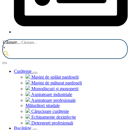
Căutare...
×
Curățenie
Mașini de spălat pardoseli
Mașini de măturat pardoseli
Monodiscuri și monoperii
Aspiratoare industriale
Aspiratoare profesionale
Măturători stradale
Cărucioare curățenie
Echipamente dezinfecție
Detergenți profesionali
Bucătărie