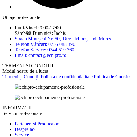
Utilaje profesionale
Luni-Vineri: 9:00-17:00
Sâmbătă-Duminică: Închis
Strada Mureșeni Nr. 50, Târgu Mureș, Jud. Mureș
Telefon Vânzări: 0755 088 396
Telefon Service: 0744 519 760
Email: contact@echipro.ro
TERMENI ȘI CONDIȚII
Modul nostru de a lucra
Termeni și Condiții
Politica de confidențialitate
Politica de Cookies
INFORMAȚII
Servicii profesionale
Parteneri si Producatori
Despre noi
Service