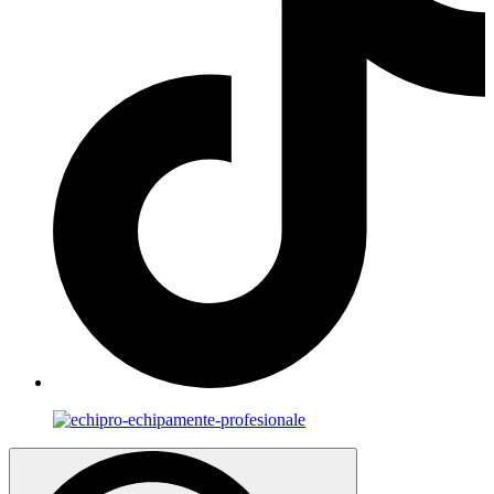
Search
for: