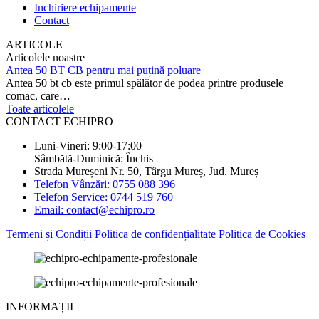
Inchiriere echipamente
Contact
ARTICOLE
Articolele noastre
Antea 50 BT CB pentru mai puțină poluare
Antea 50 bt cb este primul spălător de podea printre produsele
comac, care…
Toate articolele
CONTACT ECHIPRO
Luni-Vineri: 9:00-17:00
Sâmbătă-Duminică: Închis
Strada Mureșeni Nr. 50, Târgu Mureș, Jud. Mureș
Telefon Vânzări: 0755 088 396
Telefon Service: 0744 519 760
Email: contact@echipro.ro
Termeni și Condiții
Politica de confidențialitate
Politica de Cookies
INFORMAȚII