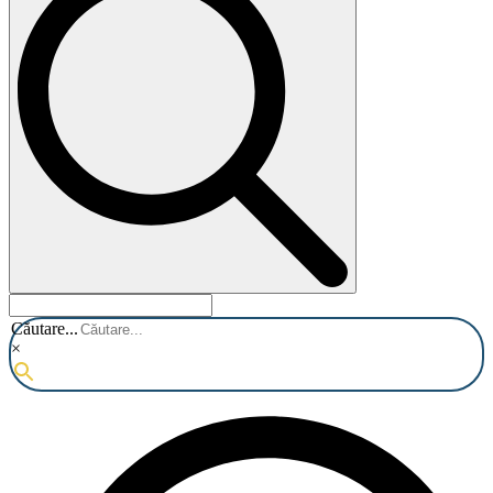
Căutare...
×