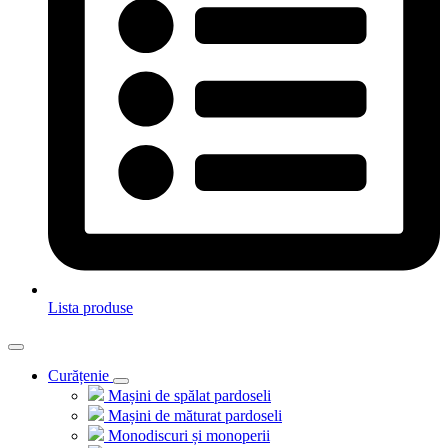
Lista produse
Curățenie
Mașini de spălat pardoseli
Mașini de măturat pardoseli
Monodiscuri și monoperii