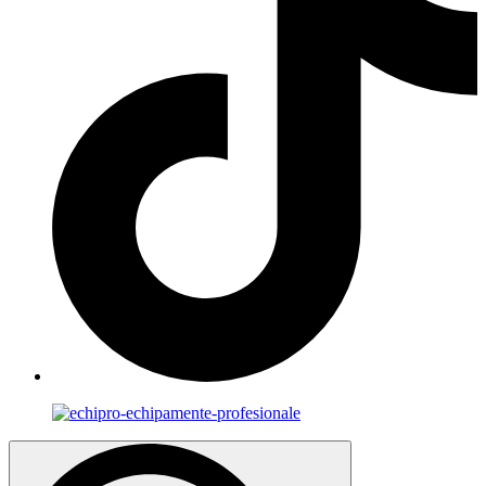
Search
for: