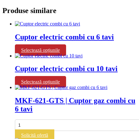
Produse similare
Cuptor electric combi cu 6 tavi
Acest
Selectează opțiunile
produs
are
mai
Cuptor electric combi cu 10 tavi
multe
variații.
Acest
Selectează opțiunile
Opțiunile
produs
pot
are
fi
mai
MKF-621-GTS | Cuptor gaz combi cu
alese
multe
în
6 tavi
variații.
pagina
Opțiunile
produsului.
pot
Cantitate
fi
MKF-
alese
621-
Solicită ofertă
în
GTS