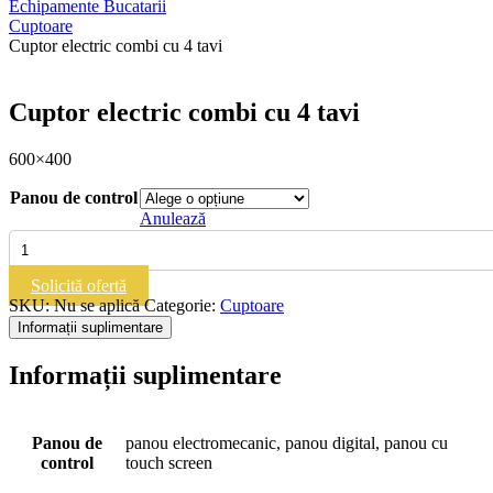
Echipamente Bucatarii
Cuptoare
Cuptor electric combi cu 4 tavi
Cuptor electric combi cu 4 tavi
600×400
Panou de control
Anulează
Cantitate
Cuptor
electric
Solicită ofertă
combi
SKU:
Nu se aplică
Categorie:
Cuptoare
cu
Informații suplimentare
4
tavi
Informații suplimentare
Panou de
panou electromecanic, panou digital, panou cu
control
touch screen