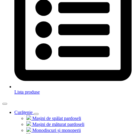
Lista produse
Curățenie
Mașini de spălat pardoseli
Mașini de măturat pardoseli
Monodiscuri și monoperii