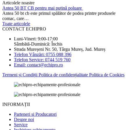
Articolele noastre
Antea 50 BT CB pentru mai puțină poluare
Antea 50 bt cb este primul spălător de podea printre produsele
comac, care…
Toate articolele
CONTACT ECHIPRO
Luni-Vineri: 9:00-17:00
Sâmbătă-Duminică: Închis
Strada Mureșeni Nr. 50, Târgu Mureș, Jud. Mureș
Telefon Vânzări: 0755 088 396
Telefon Service: 0744 519 760
Email: contact@echipro.ro
Termeni și Condiții
Politica de confidențialitate
Politica de Cookies
INFORMAȚII
Parteneri si Producatori
Despre noi
Service
Inchiriere echipamente