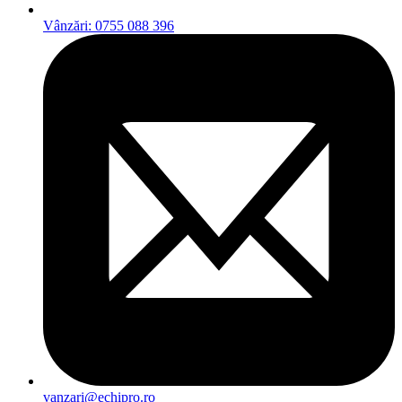
Vânzări: 0755 088 396
vanzari@echipro.ro