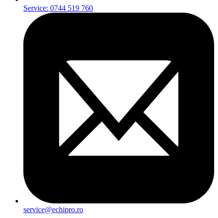
Service: 0744 519 760
service@echipro.ro