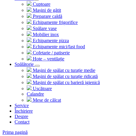
Cuptoare
Mașini de gătit
Preparare caldă
Echipamente frigorifice
Spălare vase
Mobilier inox
Echipamente pizza
Echipamente mici/fast food
Cofetarie / patiserie
Hote – ventilație
Spălătorie
Mașini de spălat cu turație medie
Mașini de spălat cu turație ridicată
Mașini de spălat cu barieră igienică
Uscătoare
Calandre
Mese de călcat
Service
Închiriere
Despre
Contact
Prima pagină