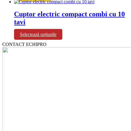
pagina
|
produsului.
Cuptor
Cuptor electric compact combi cu 10
gaz
tavi
combi
cu
6
Acest
Selectează opțiunile
tavi
produs
CONTACT ECHIPRO
are
mai
multe
variații.
Opțiunile
pot
fi
alese
în
pagina
produsului.