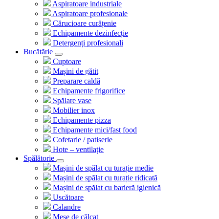
Aspiratoare industriale
Aspiratoare profesionale
Cărucioare curățenie
Echipamente dezinfecție
Detergenți profesionali
Bucătărie
Cuptoare
Mașini de gătit
Preparare caldă
Echipamente frigorifice
Spălare vase
Mobilier inox
Echipamente pizza
Echipamente mici/fast food
Cofetarie / patiserie
Hote – ventilație
Spălătorie
Mașini de spălat cu turație medie
Mașini de spălat cu turație ridicată
Mașini de spălat cu barieră igienică
Uscătoare
Calandre
Mese de călcat