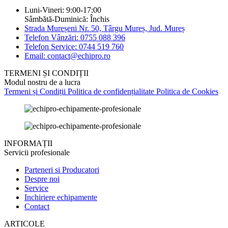
Luni-Vineri: 9:00-17:00
Sâmbătă-Duminică: Închis
Strada Mureșeni Nr. 50, Târgu Mureș, Jud. Mureș
Telefon Vânzări: 0755 088 396
Telefon Service: 0744 519 760
Email: contact@echipro.ro
TERMENI ȘI CONDIȚII
Modul nostru de a lucra
Termeni și Condiții
Politica de confidențialitate
Politica de Cookies
INFORMAȚII
Servicii profesionale
Parteneri si Producatori
Despre noi
Service
Inchiriere echipamente
Contact
ARTICOLE