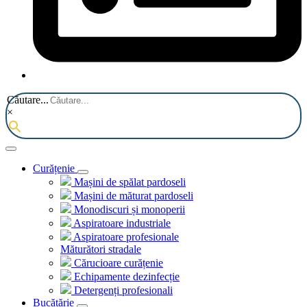
Căutare...
×
Curățenie
Mașini de spălat pardoseli
Mașini de măturat pardoseli
Monodiscuri și monoperii
Aspiratoare industriale
Aspiratoare profesionale
Măturători stradale
Cărucioare curățenie
Echipamente dezinfecție
Detergenți profesionali
Bucătărie