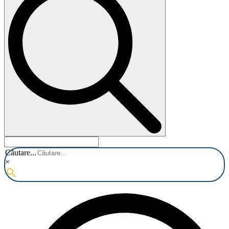
Căutare...
×