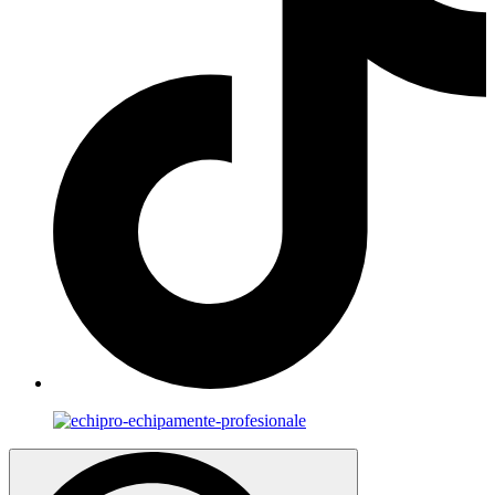
Search
for: