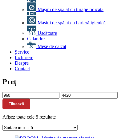
Mașini de spălat cu turație ridicată
Mașini de spălat cu barieră igienică
Uscătoare
Calandre
Mese de călcat
Service
Închiriere
Despre
Contact
Preț
Preț
Preț
minim
maxim
Filtrează
Afișez toate cele 5 rezultate