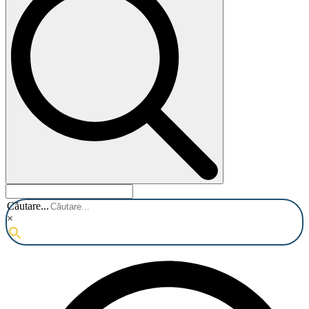
Căutare...
×