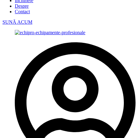
Închiriere
Despre
Contact
SUNĂ ACUM