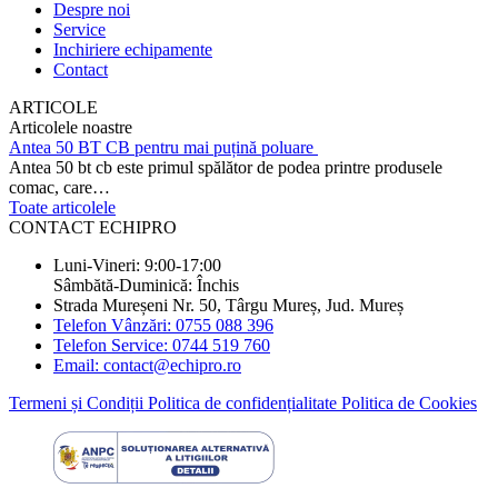
Despre noi
Service
Inchiriere echipamente
Contact
ARTICOLE
Articolele noastre
Antea 50 BT CB pentru mai puțină poluare
Antea 50 bt cb este primul spălător de podea printre produsele
comac, care…
Toate articolele
CONTACT ECHIPRO
Luni-Vineri: 9:00-17:00
Sâmbătă-Duminică: Închis
Strada Mureșeni Nr. 50, Târgu Mureș, Jud. Mureș
Telefon Vânzări: 0755 088 396
Telefon Service: 0744 519 760
Email: contact@echipro.ro
Termeni și Condiții
Politica de confidențialitate
Politica de Cookies