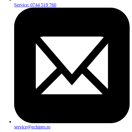
Service: 0744 519 760
service@echipro.ro