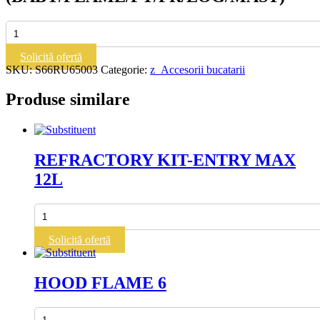
Cantitate
KIT
WHEELS
Solicită ofertă
STAND
SKU:
S66RU65003
Categorie:
z_Accesorii bucatarii
AND/OR
NEUTRAL
Produse similare
CUPBOARD
2012
(BABY/FLAME/PY/PR/LOG/MAST)
REFRACTORY KIT-ENTRY MAX
12L
Cantitate
REFRACTORY
KIT-
Solicită ofertă
ENTRY
MAX
12L
HOOD FLAME 6
Cantitate