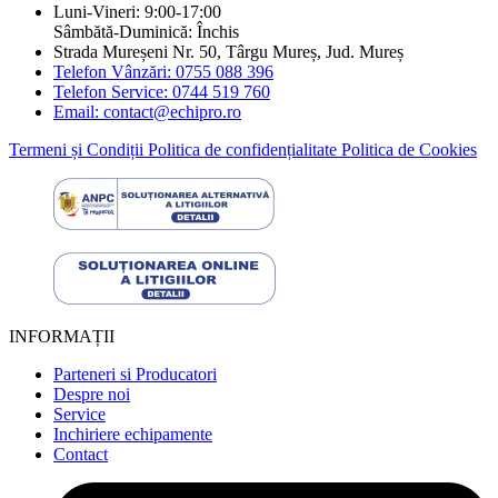
Luni-Vineri: 9:00-17:00
Sâmbătă-Duminică: Închis
Strada Mureșeni Nr. 50, Târgu Mureș, Jud. Mureș
Telefon Vânzări: 0755 088 396
Telefon Service: 0744 519 760
Email: contact@echipro.ro
Termeni și Condiții
Politica de confidențialitate
Politica de Cookies
INFORMAȚII
Parteneri si Producatori
Despre noi
Service
Inchiriere echipamente
Contact