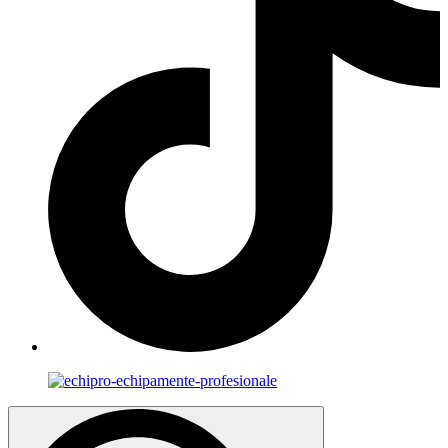
Search
for: