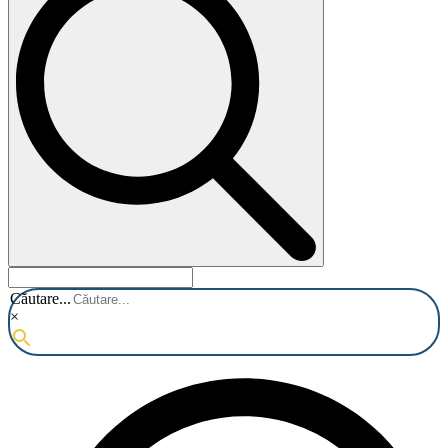
Căutare...
×