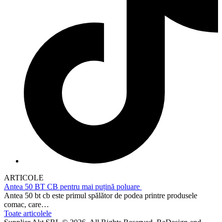
ARTICOLE
Antea 50 BT CB pentru mai puțină poluare
Antea 50 bt cb este primul spălător de podea printre produsele
comac, care…
Toate articolele