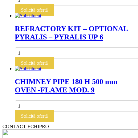
HOOD
FLAME
Solicită ofertă
6
REFRACTORY KIT – OPTIONAL
PYRALIS – PYRALIS UP 6
Cantitate
REFRACTORY
KIT
Solicită ofertă
-
OPTIONAL
PYRALIS
CHIMNEY PIPE 180 H 500 mm
-
OVEN -FLAME MOD. 9
PYRALIS
UP
6
Cantitate
CHIMNEY
PIPE
Solicită ofertă
180
H
CONTACT ECHIPRO
500
mm