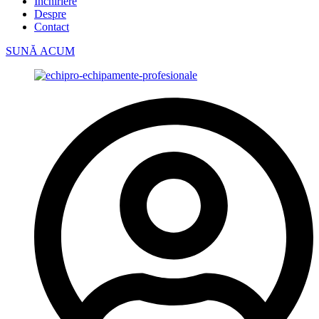
Închiriere
Despre
Contact
SUNĂ ACUM