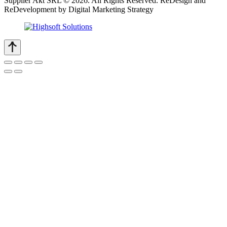
Supplier Akt SRL © 2026. All Rights Reserved. ReDesign and
ReDevelopment by Digital Marketing Strategy