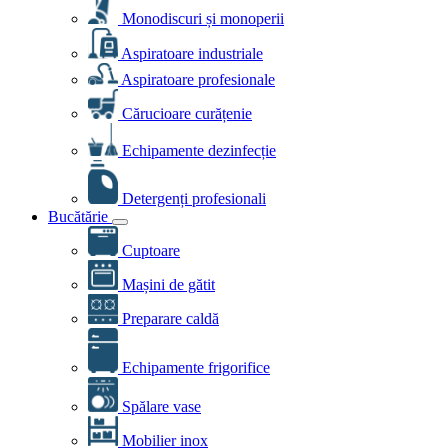
Monodiscuri și monoperii
Aspiratoare industriale
Aspiratoare profesionale
Cărucioare curățenie
Echipamente dezinfecție
Detergenți profesionali
Bucătărie
Cuptoare
Mașini de gătit
Preparare caldă
Echipamente frigorifice
Spălare vase
Mobilier inox