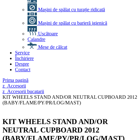
Mașini de spălat cu turație ridicată
Mașini de spălat cu barieră igienică
Uscătoare
Calandre
Mese de călcat
Service
Închiriere
Despre
Contact
Prima pagină
z_Accesorii
z_Accesorii bucatarii
KIT WHEELS STAND AND/OR NEUTRAL CUPBOARD 2012
(BABY/FLAME/PY/PR/LOG/MAST)
KIT WHEELS STAND AND/OR
NEUTRAL CUPBOARD 2012
(BABY/FLAME/PY/PR/LOG/MAST)