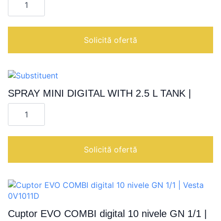
NOVAFLON
SHEET
60x80
cm
|
Solicită ofertă
SPRAY MINI DIGITAL WITH 2.5 L TANK |
Cantitate
SPRAY
MINI
DIGITAL
WITH
2.5
Solicită ofertă
L
TANK
|
Cuptor EVO COMBI digital 10 nivele GN 1/1 |