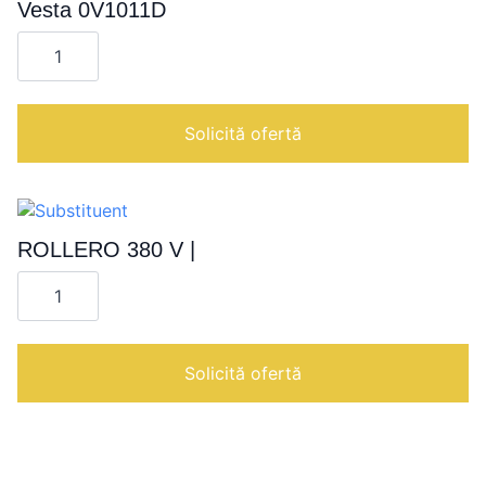
Vesta 0V1011D
Cantitate
Cuptor
EVO
COMBI
digital
10
Solicită ofertă
nivele
GN
1/1
|
Vesta
0V1011D
ROLLERO 380 V |
Cantitate
ROLLERO
380
V
|
Solicită ofertă