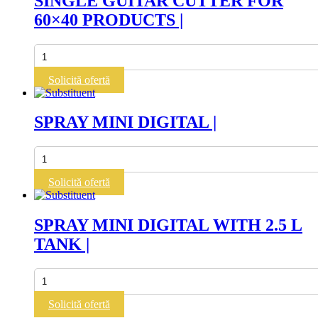
SINGLE GUITAR CUTTER FOR
(37.5
60×40 PRODUCTS |
-
30
-
Cantitate
22.5
SINGLE
mm)
GUITAR
Solicită ofertă
|
CUTTER
FOR
60x40
SPRAY MINI DIGITAL |
PRODUCTS
|
Cantitate
SPRAY
MINI
Solicită ofertă
DIGITAL
|
SPRAY MINI DIGITAL WITH 2.5 L
TANK |
Cantitate
SPRAY
MINI
Solicită ofertă
DIGITAL