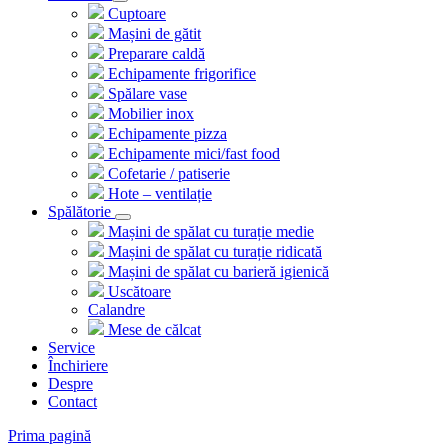
Cuptoare
Mașini de gătit
Preparare caldă
Echipamente frigorifice
Spălare vase
Mobilier inox
Echipamente pizza
Echipamente mici/fast food
Cofetarie / patiserie
Hote – ventilație
Spălătorie
Mașini de spălat cu turație medie
Mașini de spălat cu turație ridicată
Mașini de spălat cu barieră igienică
Uscătoare
Calandre
Mese de călcat
Service
Închiriere
Despre
Contact
Prima pagină