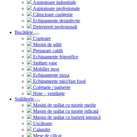
Aspiratoare industriale
Aspiratoare profesionale
Cărucioare curățenie
Echipamente dezinfecție
Detergenți profesionali
Bucătărie
Cuptoare
Mașini de gătit
Preparare caldă
Echipamente frigorifice
Spălare vase
Mobilier inox
Echipamente pizza
Echipamente mici/fast food
Cofetarie / patiserie
Hote – ventilație
Spălătorie
Mașini de spălat cu turație medie
Mașini de spălat cu turație ridicată
Mașini de spălat cu barieră igienică
Uscătoare
Calandre
Mese de călcat