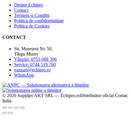
Despre Echipro
Contact
Termeni și Condiții
Politica de confidențialitate
Politica de Cookies
CONTACT
Str. Mureșeni Nr. 50,
Târgu Mureș
Vânzări: 0755 088 396
Service: 0744 519 760
vanzari@echipro.ro
WhatsApp
© 2026 Supplier AKT SRL — Echipro.ro
Distribuitor oficial Comac
Italia