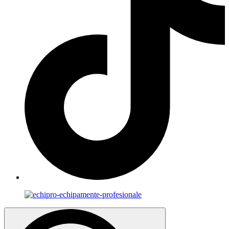
Search
for: