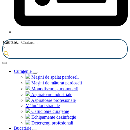
Căutare...
×
Curățenie
Mașini de spălat pardoseli
Mașini de măturat pardoseli
Monodiscuri și monoperii
Aspiratoare industriale
Aspiratoare profesionale
Măturători stradale
Cărucioare curățenie
Echipamente dezinfecție
Detergenți profesionali
Bucătărie