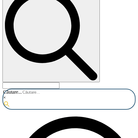
Căutare...
×