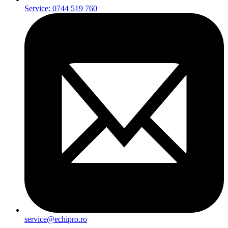
Service: 0744 519 760
service@echipro.ro