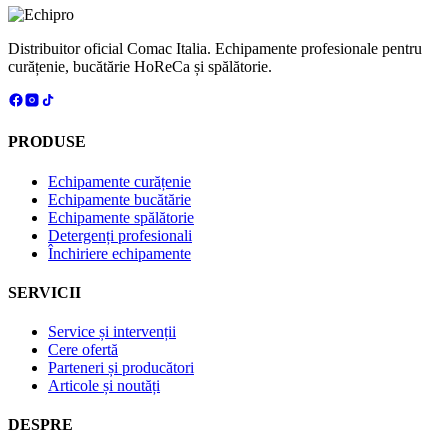
WITH
2.5
L
Distribuitor oficial Comac Italia. Echipamente profesionale pentru
TANK
curățenie, bucătărie HoReCa și spălătorie.
|
PRODUSE
Echipamente curățenie
Echipamente bucătărie
Echipamente spălătorie
Detergenți profesionali
Închiriere echipamente
SERVICII
Service și intervenții
Cere ofertă
Parteneri și producători
Articole și noutăți
DESPRE