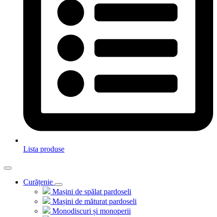
Lista produse
Curățenie
Mașini de spălat pardoseli
Mașini de măturat pardoseli
Monodiscuri și monoperii