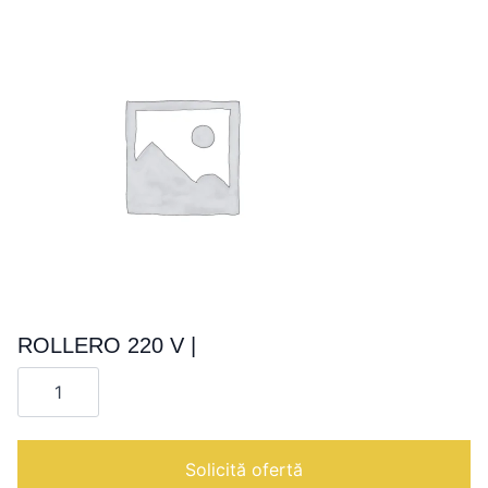
ROLLERO 220 V |
Cantitate
ROLLERO
220
V
|
Solicită ofertă