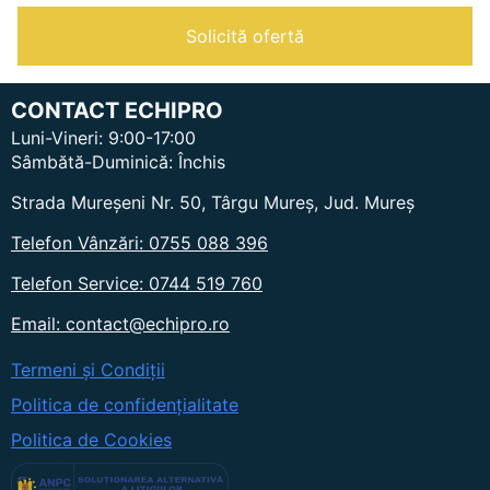
digital
6
Solicită ofertă
nivele
GN
1/1
|
CONTACT ECHIPRO
Vesta
0V0611D
Luni-Vineri: 9:00-17:00
Sâmbătă-Duminică: Închis
Strada Mureșeni Nr. 50, Târgu Mureș, Jud. Mureș
Telefon Vânzări: 0755 088 396
Telefon Service: 0744 519 760
Email: contact@echipro.ro
Termeni și Condiții
Politica de confidențialitate
Politica de Cookies