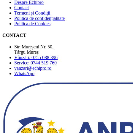
Despre Echipro
Contact
Termeni și Condiții
Politica de confidențialitate
Politica de Cookies
CONTACT
Str. Mureșeni Nr. 50,
Târgu Mureș
Vânzări: 0755 088 396
Service: 0744 519 760
vanzari@echipro.ro
WhatsApp