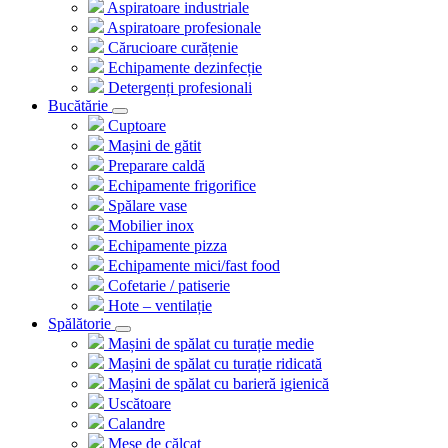
Aspiratoare industriale
Aspiratoare profesionale
Cărucioare curățenie
Echipamente dezinfecție
Detergenți profesionali
Bucătărie
Cuptoare
Mașini de gătit
Preparare caldă
Echipamente frigorifice
Spălare vase
Mobilier inox
Echipamente pizza
Echipamente mici/fast food
Cofetarie / patiserie
Hote – ventilație
Spălătorie
Mașini de spălat cu turație medie
Mașini de spălat cu turație ridicată
Mașini de spălat cu barieră igienică
Uscătoare
Calandre
Mese de călcat