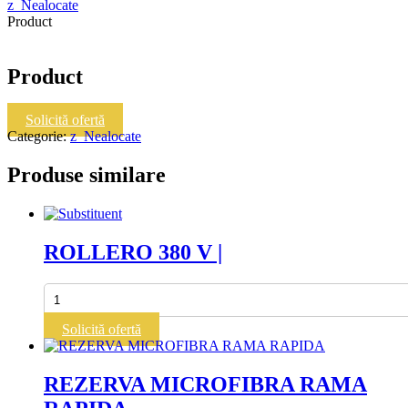
z_Nealocate
Product
Product
Solicită ofertă
Categorie:
z_Nealocate
Produse similare
ROLLERO 380 V |
Cantitate
ROLLERO
380
Solicită ofertă
V
|
REZERVA MICROFIBRA RAMA