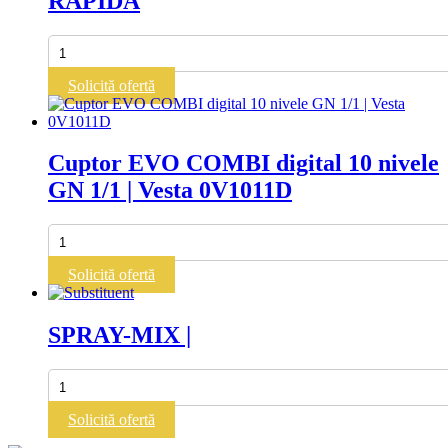
RAPIDA
Cantitate
REZERVA
MICROFIBRA
Solicită ofertă
RAMA
RAPIDA
Cuptor EVO COMBI digital 10 nivele
GN 1/1 | Vesta 0V1011D
Cantitate
Cuptor
EVO
Solicită ofertă
COMBI
digital
10
SPRAY-MIX |
nivele
GN
1/1
Cantitate
|
SPRAY-
Vesta
MIX
Solicită ofertă
0V1011D
|