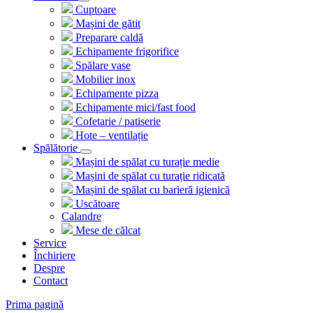
Cuptoare
Mașini de gătit
Preparare caldă
Echipamente frigorifice
Spălare vase
Mobilier inox
Echipamente pizza
Echipamente mici/fast food
Cofetarie / patiserie
Hote – ventilație
Spălătorie
Mașini de spălat cu turație medie
Mașini de spălat cu turație ridicată
Mașini de spălat cu barieră igienică
Uscătoare
Calandre
Mese de călcat
Service
Închiriere
Despre
Contact
Prima pagină