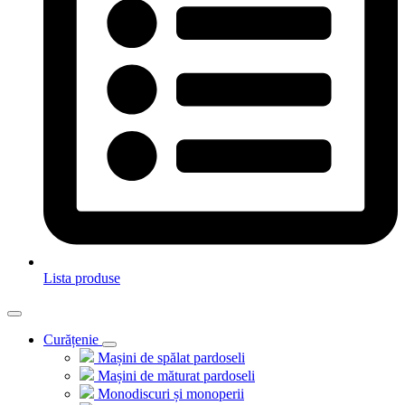
Lista produse
Curățenie
Mașini de spălat pardoseli
Mașini de măturat pardoseli
Monodiscuri și monoperii