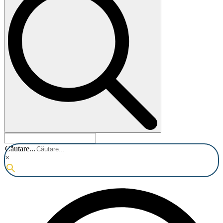
Căutare...
×