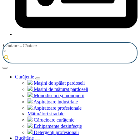
Căutare...
×
Curățenie
Mașini de spălat pardoseli
Mașini de măturat pardoseli
Monodiscuri și monoperii
Aspiratoare industriale
Aspiratoare profesionale
Măturători stradale
Cărucioare curățenie
Echipamente dezinfecție
Detergenți profesionali
Bucătărie