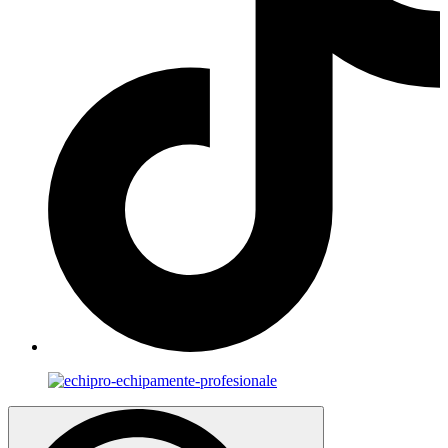
Search
for: