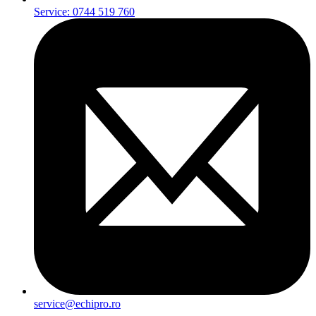
Service: 0744 519 760
service@echipro.ro