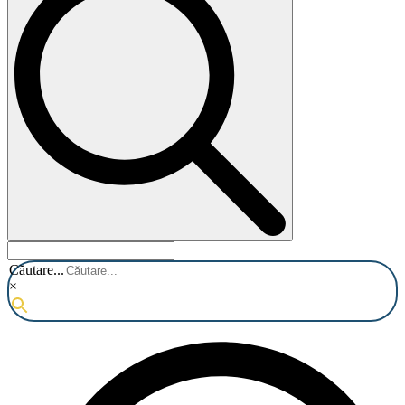
Căutare...
×