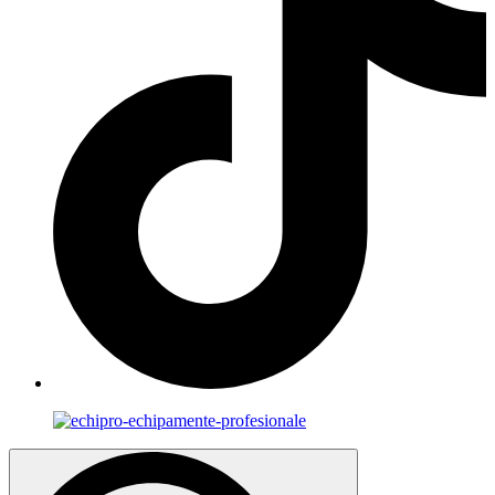
Search
for: