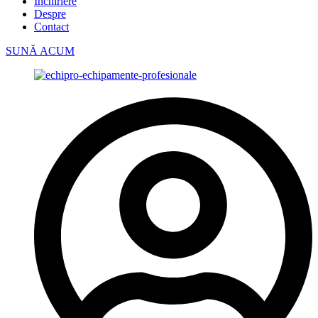
Închiriere
Despre
Contact
SUNĂ ACUM