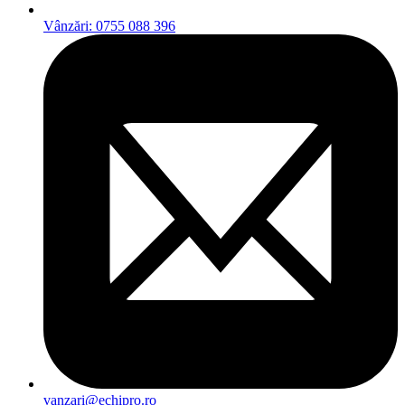
Vânzări: 0755 088 396
vanzari@echipro.ro