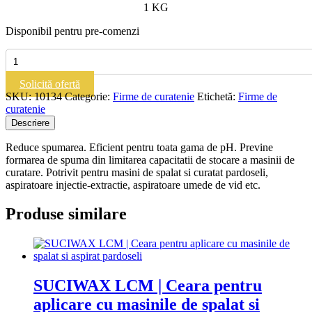
1 KG
Disponibil pentru pre-comenzi
Cantitate
STOP
|
Solicită ofertă
Antispumant
SKU:
10134
Categorie:
Firme de curatenie
Etichetă:
Firme de
pentru
curatenie
masinile
Descriere
de
spalat
Reduce spumarea. Eficient pentru toata gama de pH. Previne
si
formarea de spuma din limitarea capacitatii de stocare a masinii de
aspirat
curatare. Potrivit pentru masini de spalat si curatat pardoseli,
pardoseli
aspiratoare injectie-extractie, aspiratoare umede de vid etc.
Produse similare
SUCIWAX LCM | Ceara pentru
aplicare cu masinile de spalat si