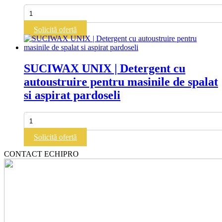
si
Cantitate
aspirat
SUCIWAX
pardoseli
REPAIR
Solicită ofertă
|
Emulsie
cu
recuperare,
SUCIWAX UNIX | Detergent cu
podele
autoustruire pentru masinile de spalat
din
lemn
si aspirat pardoseli
si
pluta
Cantitate
SUCIWAX
UNIX
Solicită ofertă
|
Detergent
CONTACT ECHIPRO
cu
autoustruire
pentru
masinile
de
spalat
si