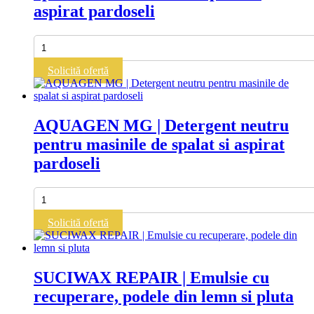
aspirat pardoseli
Cantitate
SUCIWAX
LCM
Solicită ofertă
|
Ceara
pentru
aplicare
AQUAGEN MG | Detergent neutru
cu
pentru masinile de spalat si aspirat
masinile
de
pardoseli
spalat
si
aspirat
Cantitate
pardoseli
AQUAGEN
MG
Solicită ofertă
|
Detergent
neutru
pentru
SUCIWAX REPAIR | Emulsie cu
masinile
recuperare, podele din lemn si pluta
de
spalat