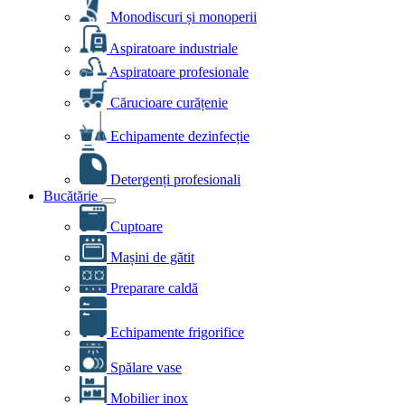
Monodiscuri și monoperii
Aspiratoare industriale
Aspiratoare profesionale
Cărucioare curățenie
Echipamente dezinfecție
Detergenți profesionali
Bucătărie
Cuptoare
Mașini de gătit
Preparare caldă
Echipamente frigorifice
Spălare vase
Mobilier inox