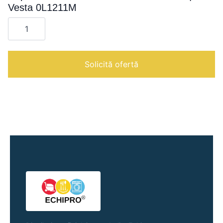
Vesta 0L1211M
Cantitate
Cuptor
COMBI
manual
12
nivele
Solicită ofertă
GN
1/1
|
Vesta
0L1211M