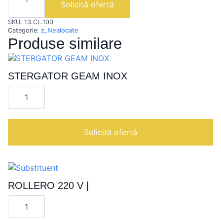
Solicită ofertă
FRAME
FOR
SKU:
13.CL.100
CHITALIRA
AND
Categorie:
z_Nealocate
CHITALIRA
Produse similare
PRO
|
STERGATOR GEAM INOX
Cantitate
STERGATOR
GEAM
INOX
Solicită ofertă
ROLLERO 220 V |
Cantitate
ROLLERO
220