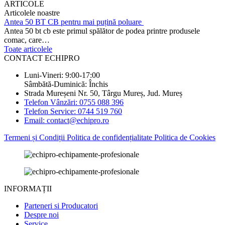
ARTICOLE
Articolele noastre
Antea 50 BT CB pentru mai puțină poluare
Antea 50 bt cb este primul spălător de podea printre produsele
comac, care…
Toate articolele
CONTACT ECHIPRO
Luni-Vineri: 9:00-17:00
Sâmbătă-Duminică: Închis
Strada Mureșeni Nr. 50, Târgu Mureș, Jud. Mureș
Telefon Vânzări: 0755 088 396
Telefon Service: 0744 519 760
Email: contact@echipro.ro
Termeni și Condiții
Politica de confidențialitate
Politica de Cookies
INFORMAȚII
Parteneri si Producatori
Despre noi
Service