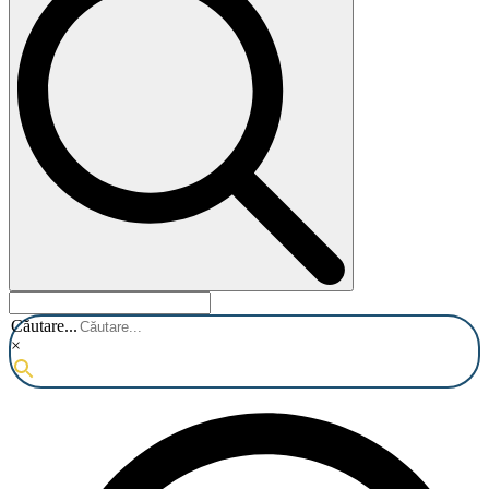
Căutare...
×