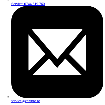
Service: 0744 519 760
service@echipro.ro