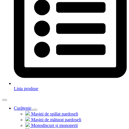
Lista produse
Curățenie
Mașini de spălat pardoseli
Mașini de măturat pardoseli
Monodiscuri și monoperii