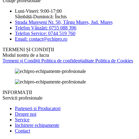
Utilaje profesionale
Luni-Vineri: 9:00-17:00
Sâmbătă-Duminică: Închis
Strada Mureșeni Nr. 50, Târgu Mureș, Jud. Mureș
Telefon Vânzări: 0755 088 396
Telefon Service: 0744 519 760
Email: contact@echipro.ro
TERMENI ȘI CONDIȚII
Modul nostru de a lucra
Termeni și Condiții
Politica de confidențialitate
Politica de Cookies
INFORMAȚII
Servicii profesionale
Parteneri si Producatori
Despre noi
Service
Inchiriere echipamente
Contact