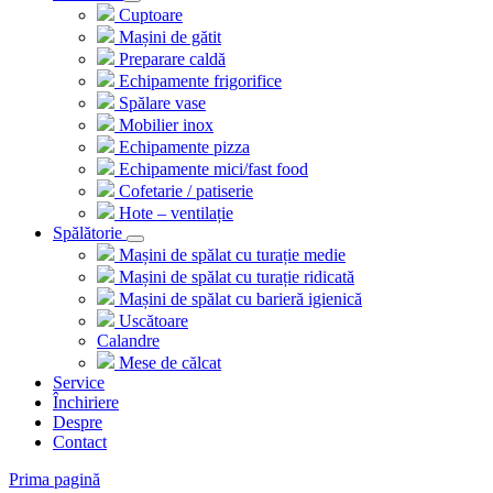
Cuptoare
Mașini de gătit
Preparare caldă
Echipamente frigorifice
Spălare vase
Mobilier inox
Echipamente pizza
Echipamente mici/fast food
Cofetarie / patiserie
Hote – ventilație
Spălătorie
Mașini de spălat cu turație medie
Mașini de spălat cu turație ridicată
Mașini de spălat cu barieră igienică
Uscătoare
Calandre
Mese de călcat
Service
Închiriere
Despre
Contact
Prima pagină