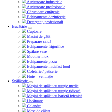
Aspiratoare industriale
Aspiratoare profesionale
Cărucioare curățenie
Echipamente dezinfecție
Detergenți profesionali
Bucătărie
Cuptoare
Mașini de gătit
Preparare caldă
Echipamente frigorifice
Spălare vase
Mobilier inox
Echipamente pizza
Echipamente mici/fast food
Cofetarie / patiserie
Hote – ventilație
Spălătorie
Mașini de spălat cu turație medie
Mașini de spălat cu turație ridicată
Mașini de spălat cu barieră igienică
Uscătoare
Calandre
Mese de călcat