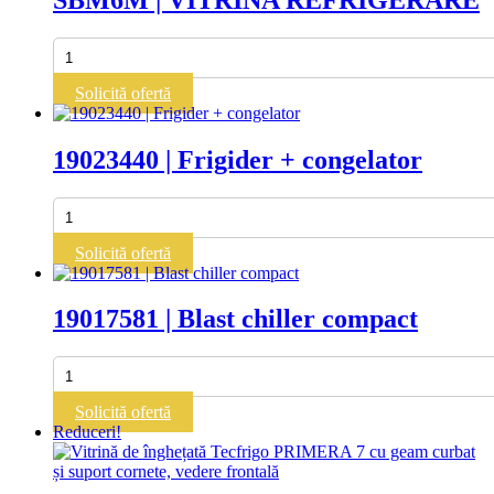
Cantitate
SBM6M
|
Solicită ofertă
VITRINA
REFRIGERARE
19023440 | Frigider + congelator
Cantitate
19023440
|
Solicită ofertă
Frigider
+
congelator
19017581 | Blast chiller compact
Cantitate
19017581
|
Solicită ofertă
Blast
Reduceri!
chiller
compact