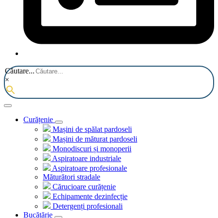
Căutare...
×
Curățenie
Mașini de spălat pardoseli
Mașini de măturat pardoseli
Monodiscuri și monoperii
Aspiratoare industriale
Aspiratoare profesionale
Măturători stradale
Cărucioare curățenie
Echipamente dezinfecție
Detergenți profesionali
Bucătărie