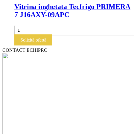
Vitrina inghetata Tecfrigo PRIMERA
7 J16AXY-09APC
Cantitate
Vitrina
inghetata
Solicită ofertă
Tecfrigo
PRIMERA
CONTACT ECHIPRO
7
J16AXY-
09APC