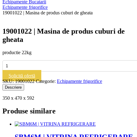
Echipamente Bucatarii
Echipamente frigorifice
19001022 | Masina de produs cuburi de gheata
19001022 | Masina de produs cuburi de
gheata
productie 22kg
Cantitate
19001022
|
Solicită ofertă
Masina
SKU:
19001022
Categorie:
Echipamente frigorifice
de
Descriere
produs
cuburi
350 x 470 x 592
de
gheata
Produse similare
SBM6M | VITRINA REFRIGERARE