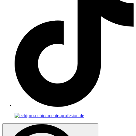
Search
for: