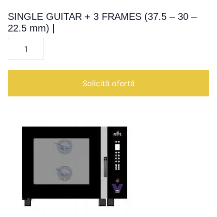
SINGLE GUITAR + 3 FRAMES (37.5 – 30 –
22.5 mm) |
Cantitate
SINGLE
GUITAR
+
3
FRAMES
Solicită ofertă
(37.5
-
30
-
22.5
mm)
|