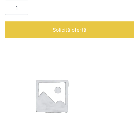
Cantitate
ROLLERO
380
V
|
Solicită ofertă