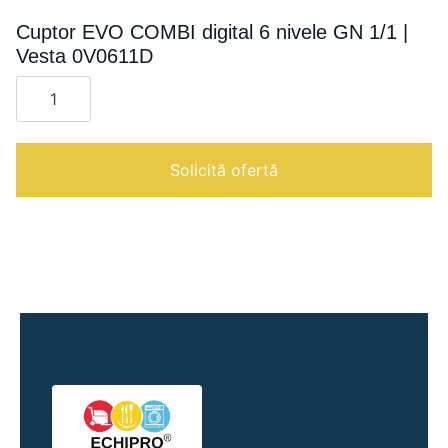
Cuptor EVO COMBI digital 6 nivele GN 1/1 |
Vesta 0V0611D
Cantitate
Cuptor
EVO
COMBI
digital
6
Solicită ofertă
nivele
GN
1/1
|
Vesta
0V0611D