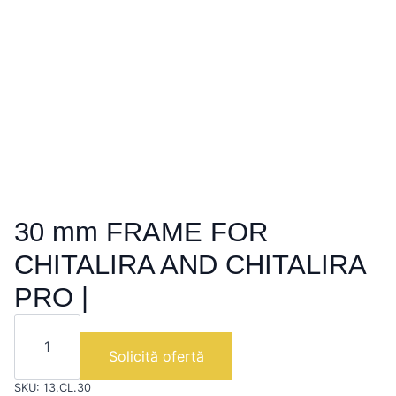
30 mm FRAME FOR
CHITALIRA AND CHITALIRA
PRO |
Cantitate
30
mm
Solicită ofertă
FRAME
FOR
SKU:
13.CL.30
CHITALIRA