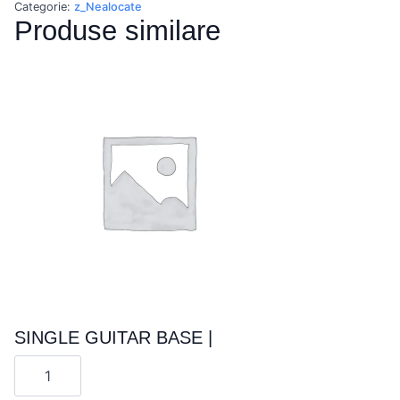
AND
Categorie:
z_Nealocate
CHITALIRA
Produse similare
PRO
|
SINGLE GUITAR BASE |
Cantitate
SINGLE
GUITAR