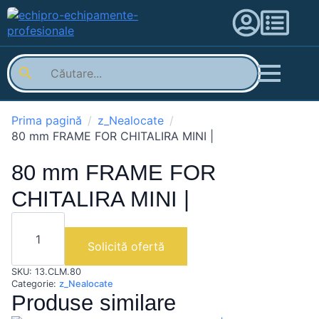
Prima pagină
z_Nealocate
80 mm FRAME FOR CHITALIRA MINI |
80 mm FRAME FOR
CHITALIRA MINI |
Cantitate
80
mm
Solicită ofertă
FRAME
FOR
SKU:
13.CLM.80
CHITALIRA
MINI
Categorie:
z_Nealocate
|
Produse similare