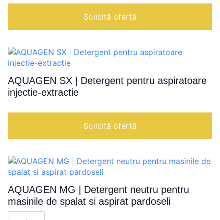
Emulsie
cu
Solicită ofertă
recuperare,
podele
din
lemn
si
pluta
AQUAGEN SX | Detergent pentru aspiratoare
injectie-extractie
Solicită ofertă
AQUAGEN MG | Detergent neutru pentru
masinile de spalat si aspirat pardoseli
Cantitate