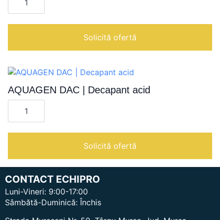
AQUAGEN
MG
|
Detergent
neutru
Solicită ofertă
pentru
masinile
de
spalat
si
aspirat
pardoseli
AQUAGEN DAC | Decapant acid
Cantitate
AQUAGEN
DAC
|
Decapant
acid
Solicită ofertă
CONTACT ECHIPRO
Luni-Vineri: 9:00-17:00
Sâmbătă-Duminică: Închis