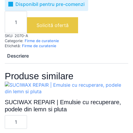
Disponibil pentru pre-comenzi
Cantitate
AQUAGEN
DC
Solicită ofertă
|
Decapant
SKU:
2070-A
alcalin,
produs
Categorie:
Firme de curatenie
pentru
Etichetă:
Firme de curatenie
eliminarea
cerii
Descriere
Produse similare
SUCIWAX REPAIR | Emulsie cu recuperare,
podele din lemn si pluta
Cantitate
SUCIWAX
REPAIR
|