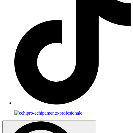
Search
for: