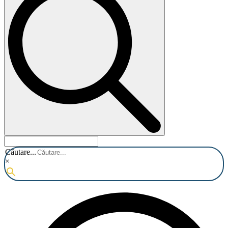
Căutare...
×