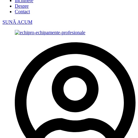
Închiriere
Despre
Contact
SUNĂ ACUM