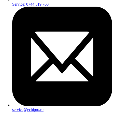
Service: 0744 519 760
service@echipro.ro