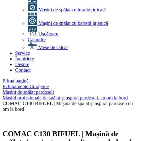
Mașini de spălat cu turație ridicată
Mașini de spălat cu barieră igienică
Uscătoare
Calandre
Mese de călcat
Service
Închiriere
Despre
Contact
Prima pagină
Echipamente Curațenie
Mașini de spălat pardoseli
Mașini profesionale de spălat și aspirat pardoseli, cu om la bord
COMAC C130 BIFUEL | Mașină de spălat și aspirat pardoseli cu
om la bord
COMAC C130 BIFUEL | Mașină de