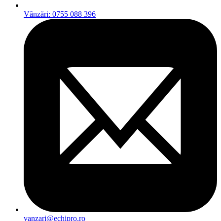
Vânzări: 0755 088 396
vanzari@echipro.ro