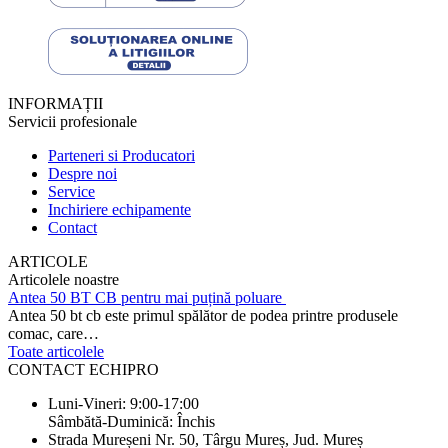
INFORMAȚII
Servicii profesionale
Parteneri si Producatori
Despre noi
Service
Inchiriere echipamente
Contact
ARTICOLE
Articolele noastre
Antea 50 BT CB pentru mai puțină poluare
Antea 50 bt cb este primul spălător de podea printre produsele
comac, care…
Toate articolele
CONTACT ECHIPRO
Luni-Vineri: 9:00-17:00
Sâmbătă-Duminică: Închis
Strada Mureșeni Nr. 50, Târgu Mureș, Jud. Mureș