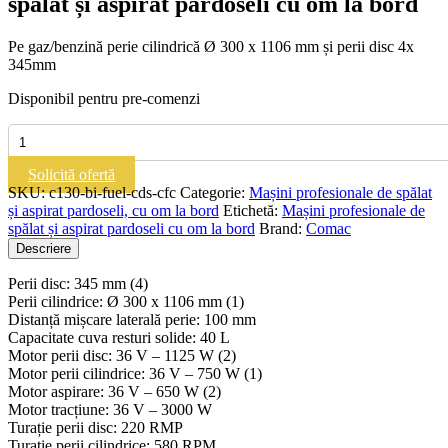
spălat și aspirat pardoseli cu om la bord
Pe gaz/benzină perie cilindrică Ø 300 x 1106 mm și perii disc 4x
345mm
Disponibil pentru pre-comenzi
Cantitate
COMAC
C130
Solicită ofertă
BIFUEL
SKU:
c130-bi-fuel-cds-cfc
Categorie:
Mașini profesionale de spălat
|
și aspirat pardoseli, cu om la bord
Etichetă:
Mașini profesionale de
Mașină
spălat și aspirat pardoseli cu om la bord
Brand:
Comac
de
Descriere
spălat
și
Perii disc: 345 mm (4)
aspirat
Perii cilindrice: Ø 300 x 1106 mm (1)
pardoseli
Distanță mișcare laterală perie: 100 mm
cu
Capacitate cuva resturi solide: 40 L
om
Motor perii disc: 36 V – 1125 W (2)
la
Motor perii cilindrice: 36 V – 750 W (1)
bord
Motor aspirare: 36 V – 650 W (2)
Motor tracțiune: 36 V – 3000 W
Turație perii disc: 220 RMP
Turație perii cilindrice: 580 RPM