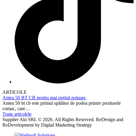
ARTICOLE
Antea 50 BT CB pentru mai puțină poluare
Antea 50 bt cb este primul spălător de podea printre produsele
comac, care…
Toate articolele
Supplier Akt SRL © 2026. All Rights Reserved. ReDesign and
ReDevelopment by Digital Marketing Strategy