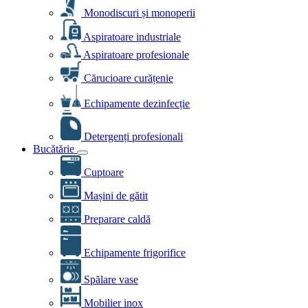
Monodiscuri și monoperii
Aspiratoare industriale
Aspiratoare profesionale
Cărucioare curățenie
Echipamente dezinfecție
Detergenți profesionali
Bucătărie
Cuptoare
Mașini de gătit
Preparare caldă
Echipamente frigorifice
Spălare vase
Mobilier inox