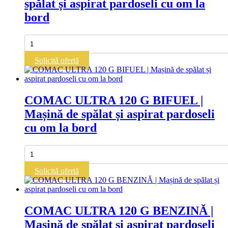
spălat și aspirat pardoseli cu om la
bord
Cantitate
COMAC
INNOVA
Solicită ofertă
55
B
|
Mașină
COMAC ULTRA 120 G BIFUEL |
de
Mașină de spălat și aspirat pardoseli
spălat
și
cu om la bord
aspirat
pardoseli
cu
Cantitate
om
COMAC
la
ULTRA
Solicită ofertă
bord
120
G
BIFUEL
|
COMAC ULTRA 120 G BENZINĂ |
Mașină
Mașină de spălat și aspirat pardoseli
de