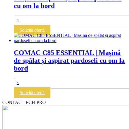
spălat
cu om la bord
și
aspirat
pardoseli
Cantitate
cu
COMAC
om
ULTRA
Solicită ofertă
la
120
bord
G
BENZINĂ
|
COMAC C85 ESSENTIAL | Mașină
Mașină
de spălat și aspirat pardoseli cu om la
de
spălat
bord
și
aspirat
pardoseli
Cantitate
cu
COMAC
om
C85
Solicită ofertă
la
ESSENTIAL
bord
|
CONTACT ECHIPRO
Mașină
de
spălat
și
aspirat