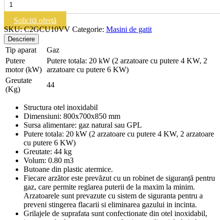
C2GCU10VV
|
Solicită ofertă
Aragaz
SKU:
C2GCU10VV
Categorie:
Masini de gatit
Descriere
Tip aparat
Gaz
Putere
Putere totala: 20 kW (2 arzatoare cu putere 4 KW, 2
motor (kW)
arzatoare cu putere 6 KW)
Greutate
44
(Kg)
Structura otel inoxidabil
Dimensiuni: 800x700x850 mm
Sursa alimentare: gaz natural sau GPL
Putere totala: 20 kW (2 arzatoare cu putere 4 KW, 2 arzatoare
cu putere 6 KW)
Greutate: 44 kg
Volum: 0.80 m3
Butoane din plastic atermice.
Fiecare arzător este prevăzut cu un robinet de siguranță pentru
gaz, care permite reglarea puterii de la maxim la minim.
Arzatoarele sunt prevazute cu sistem de siguranta pentru a
preveni stingerea flacarii si eliminarea gazului in incinta.
Grilajele de suprafata sunt confectionate din otel inoxidabil,