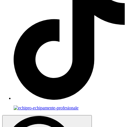
Search
for: