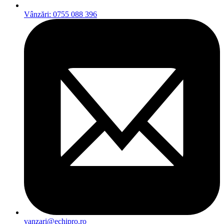
Vânzări: 0755 088 396
vanzari@echipro.ro