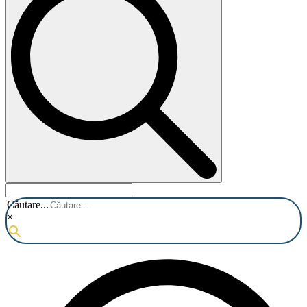
Căutare...
×