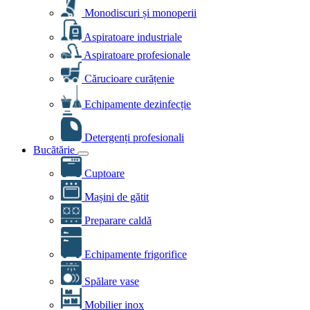
Monodiscuri și monoperii
Aspiratoare industriale
Aspiratoare profesionale
Cărucioare curățenie
Echipamente dezinfecție
Detergenți profesionali
Bucătărie
Cuptoare
Mașini de gătit
Preparare caldă
Echipamente frigorifice
Spălare vase
Mobilier inox