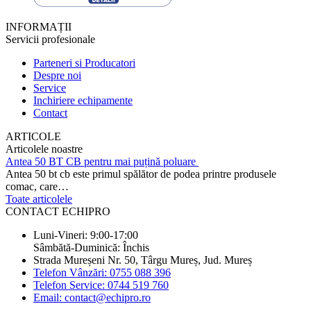
INFORMAȚII
Servicii profesionale
Parteneri si Producatori
Despre noi
Service
Inchiriere echipamente
Contact
ARTICOLE
Articolele noastre
Antea 50 BT CB pentru mai puțină poluare
Antea 50 bt cb este primul spălător de podea printre produsele
comac, care…
Toate articolele
CONTACT ECHIPRO
Luni-Vineri: 9:00-17:00
Sâmbătă-Duminică: Închis
Strada Mureșeni Nr. 50, Târgu Mureș, Jud. Mureș
Telefon Vânzări: 0755 088 396
Telefon Service: 0744 519 760
Email: contact@echipro.ro