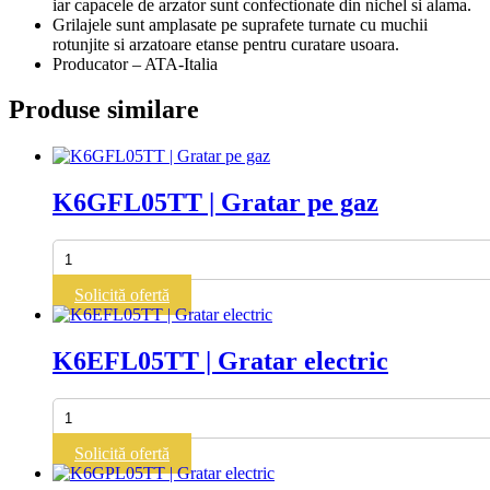
iar capacele de arzator sunt confectionate din nichel si alama.
Grilajele sunt amplasate pe suprafete turnate cu muchii
rotunjite si arzatoare etanse pentru curatare usoara.
Producator – ATA-Italia
Produse similare
K6GFL05TT | Gratar pe gaz
Cantitate
K6GFL05TT
|
Solicită ofertă
Gratar
pe
gaz
K6EFL05TT | Gratar electric
Cantitate
K6EFL05TT
|
Solicită ofertă
Gratar
electric