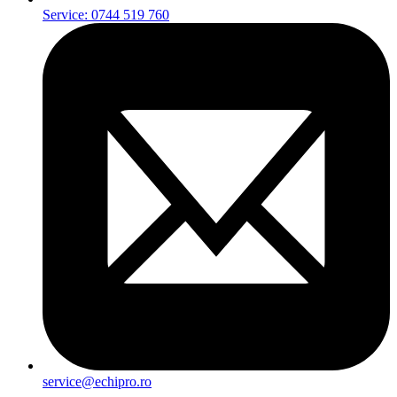
Service: 0744 519 760
service@echipro.ro