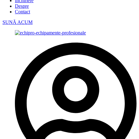
Închiriere
Despre
Contact
SUNĂ ACUM