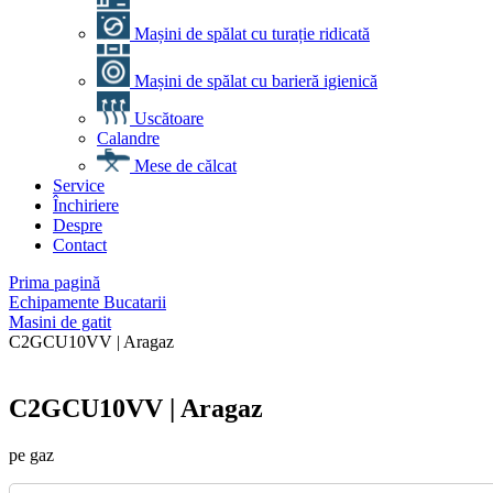
Mașini de spălat cu turație ridicată
Mașini de spălat cu barieră igienică
Uscătoare
Calandre
Mese de călcat
Service
Închiriere
Despre
Contact
Prima pagină
Echipamente Bucatarii
Masini de gatit
C2GCU10VV | Aragaz
C2GCU10VV | Aragaz
pe gaz
Cantitate