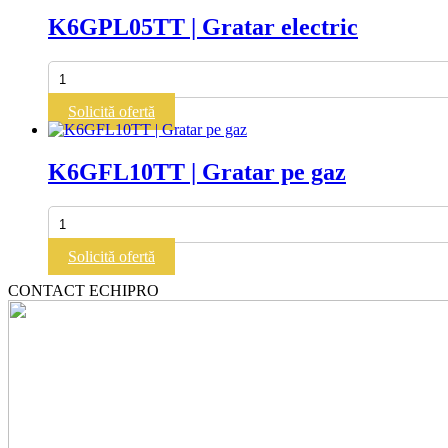
K6GPL05TT | Gratar electric
Cantitate
K6GPL05TT
|
Solicită ofertă
Gratar
electric
K6GFL10TT | Gratar pe gaz
Cantitate
K6GFL10TT
|
Solicită ofertă
Gratar
pe
CONTACT ECHIPRO
gaz