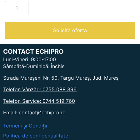
Cantitate
K6ECU15FF
|
Masina
de
gatit
Solicită ofertă
electrica
CONTACT ECHIPRO
Luni-Vineri: 9:00-17:00
Sâmbătă-Duminică: Închis
Strada Mureșeni Nr. 50, Târgu Mureș, Jud. Mureș
Telefon Vânzări: 0755 088 396
Telefon Service: 0744 519 760
Email: contact@echipro.ro
Termeni și Condiții
Politica de confidențialitate