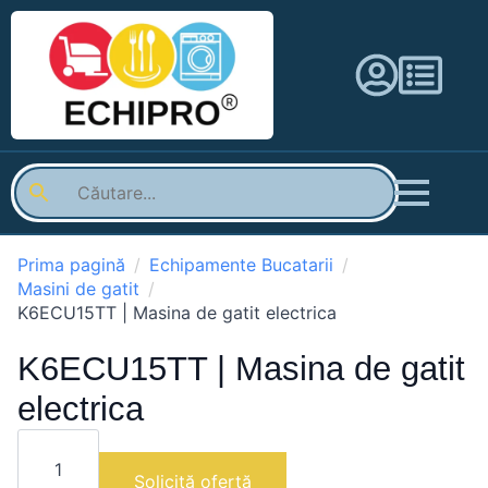
Prima pagină
Echipamente Bucatarii
Masini de gatit
K6ECU15TT | Masina de gatit electrica
K6ECU15TT | Masina de gatit
electrica
Cantitate
K6ECU15TT
|
Solicită ofertă