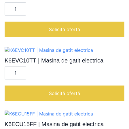
Cantitate
K6GCU15F
|
Masina
de
gatit
Solicită ofertă
pe
gaz
K6EVC10TT | Masina de gatit electrica
Cantitate
K6EVC10TT
|
Masina
de
gatit
Solicită ofertă
electrica
K6ECU15FF | Masina de gatit electrica