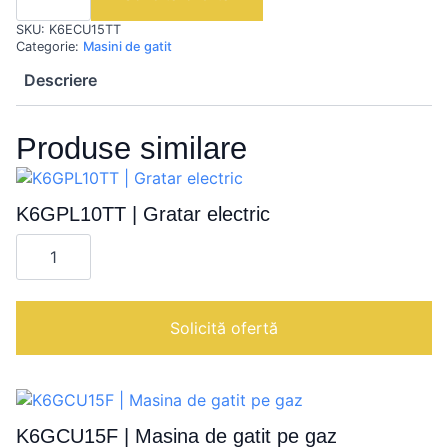
Masina
de
SKU:
K6ECU15TT
gatit
electrica
Categorie:
Masini de gatit
Descriere
Produse similare
K6GPL10TT | Gratar electric
Cantitate
K6GPL10TT
|
Gratar
electric
Solicită ofertă
K6GCU15F | Masina de gatit pe gaz