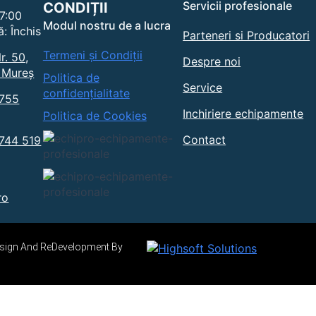
Servicii profesionale
CONDIȚII
17:00
Modul nostru de a lucra
: Închis
Parteneri si Producatori
Termeni și Condiții
r. 50,
Despre noi
 Mureș
Politica de
Service
confidențialitate
0755
Inchiriere echipamente
Politica de Cookies
Contact
0744 519
ro
Design And ReDevelopment By