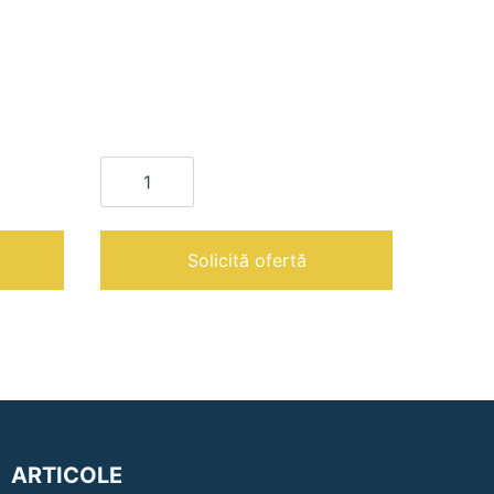
Cantitate
TMB
P112
WD|Aspirator
profesional
pentru
Solicită ofertă
praf
ARTICOLE