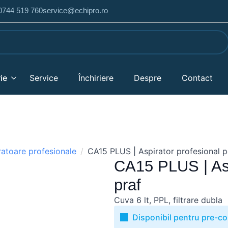
 0744 519 760
service@echipro.ro
ie
Service
Închiriere
Despre
Contact
ratoare profesionale
CA15 PLUS | Aspirator profesional p
CA15 PLUS | Asp
praf
Cuva 6 lt, PPL, filtrare dubla
Disponibil pentru pre-c