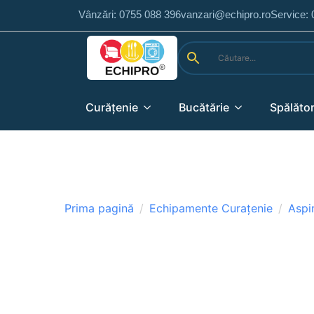
Vânzări: 0755 088 396
vanzari@echipro.ro
Service:
Curățenie
Bucătărie
Spălător
Prima pagină
Echipamente Curațenie
Aspi