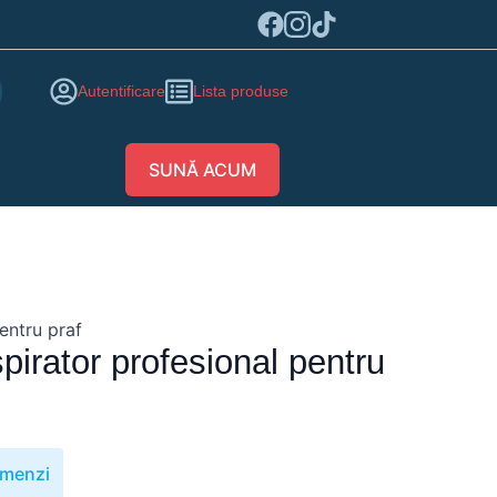
Autentificare
Lista produse
SUNĂ ACUM
entru praf
irator profesional pentru
omenzi