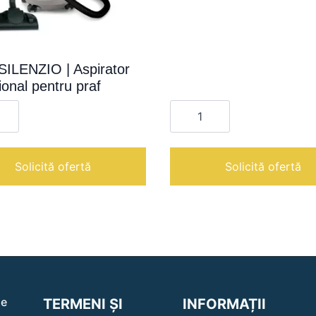
SILENZIO | Aspirator
ional pentru praf
te
Cantitate
CUV
IO
18
|
or
Aspirator
onal
vertical
Solicită ofertă
Solicită ofertă
le
TERMENI ȘI
INFORMAȚII