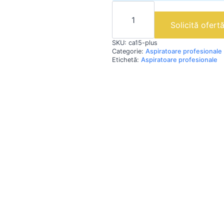
Cantitate
CA15
PLUS
Solicită ofert
|
Aspirator
SKU:
ca15-plus
profesional
pentru
Categorie:
Aspiratoare profesionale
praf
Etichetă:
Aspiratoare profesionale