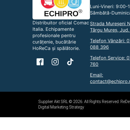
Luni-Vineri: 9:00-
Sâmbătă-Duminică
Distribuitor oficial Comac
Strada Mureșeni N
Italia. Echipamente
Târgu Mureș, Jud.
profesionale pentru
Telefon Vânzări: 
curățenie, bucătărie
088 396
HoReCa și spălătorie.
Telefon Service: 
760
Email:
contact@echipro.
Supplier Akt SRL © 2026. All Rights Reserved. Re
Digital Marketing Strategy