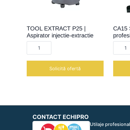
TOOL EXTRACT P25 |
CA15 
Aspirator injectie-extractie
profes
Cantitate
Cantita
TOOL
CA15
EXTRACT
SILENZ
P25
|
|
Aspirat
Aspirator
profesi
Solicită ofertă
injectie-
pentru
extractie
praf
CONTACT ECHIPRO
Utilaje profesiona