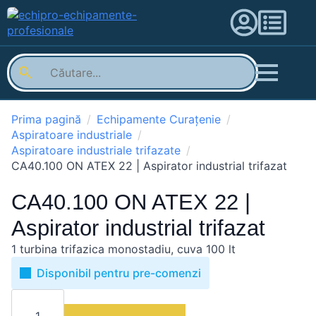
Prima pagină
Echipamente Curațenie
Aspiratoare industriale
Aspiratoare industriale trifazate
CA40.100 ON ATEX 22 | Aspirator industrial trifazat
CA40.100 ON ATEX 22 |
Aspirator industrial trifazat
1 turbina trifazica monostadiu, cuva 100 lt
Disponibil pentru pre-comenzi
Cantitate
CA40.100