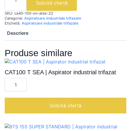
ON
Solicită ofertă
ATEX
22
SKU:
ca40-100-on-atex-22
|
Aspirator
Categorie:
Aspiratoare industriale trifazate
industrial
Etichetă:
Aspiratoare industriale trifazate
trifazat
Descriere
Produse similare
CAT100 T SEA | Aspirator industrial trifazat
Cantitate
CAT100
T
SEA
|
Aspirator
Solicită ofertă
industrial
trifazat