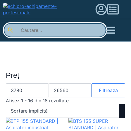
Preț
Preț
Preț
minim
maxim
Filtrează
Afișez 1 - 16 din 18 rezultate