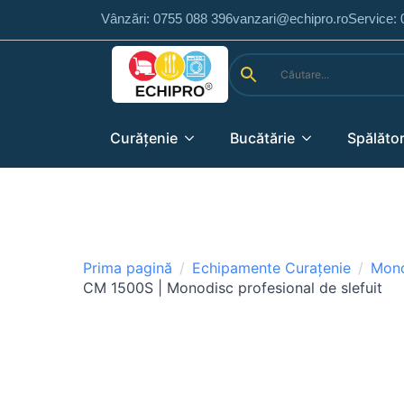
Vânzări: 0755 088 396
vanzari@echipro.ro
Service:
Curățenie
Bucătărie
Spălător
Prima pagină
Echipamente Curațenie
Mono
CM 1500S | Monodisc profesional de slefuit