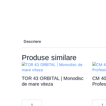
Descriere
Produse similare
TOR 43 ORBITAL | Monodisc
CM 40
de mare viteza
Profes
Cantitate
Cantita
TOR
CM