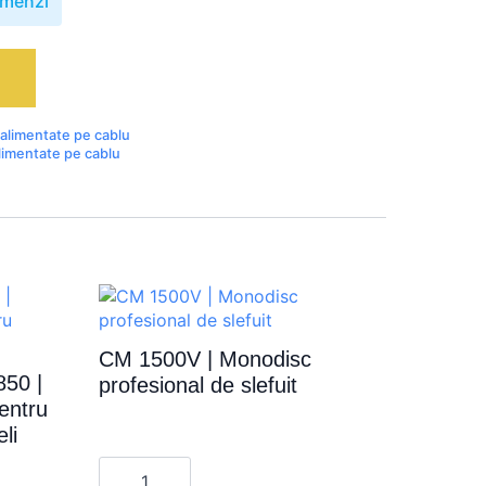
omenzi
ă
 alimentate pe cablu
limentate pe cablu
CM 1500V | Monodisc
50 |
profesional de slefuit
entru
eli
Cantitate
CM