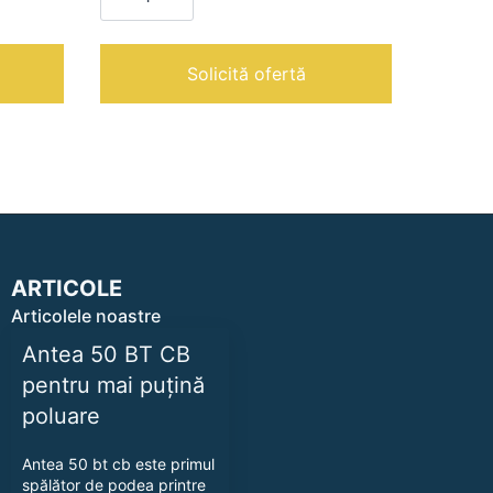
1500V
|
Monodisc
profesional
Solicită ofertă
de
slefuit
ARTICOLE
Articolele noastre
Antea 50 BT CB
pentru mai puțină
poluare
Antea 50 bt cb este primul
spălător de podea printre