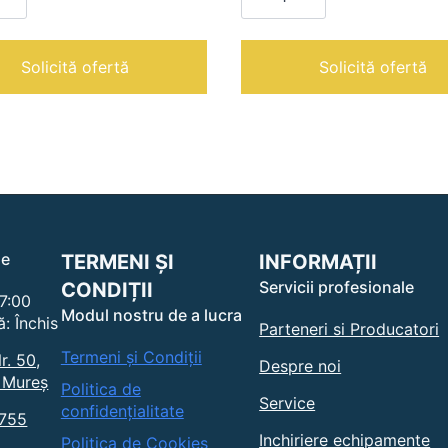
EXPANDER
850
rie
|
onala
Monodisc
Solicită ofertă
Solicită ofertă
profesional
pentru
slefuit
si
lustruit
pardoseli
le
TERMENI ȘI
INFORMAȚII
Servicii profesionale
CONDIȚII
17:00
Modul nostru de a lucra
: Închis
Parteneri si Producatori
Termeni și Condiții
r. 50,
Despre noi
 Mureș
Politica de
Service
confidențialitate
0755
Inchiriere echipamente
Politica de Cookies