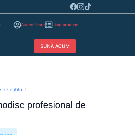
Autentificare
Lista produse
SUNĂ ACUM
e pe cablu
odisc profesional de