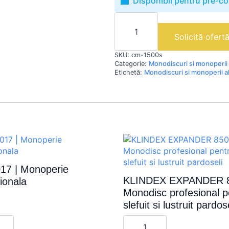
Disponibil pentru pre-c
Cantitate
CM
1500S
Solicită ofert
|
Monodisc
SKU:
cm-1500s
profesional
de
Categorie:
Monodiscuri si monoperii
slefuit
Etichetă:
Monodiscuri si monoperii a
17 | Monoperie
KLINDEX EXPANDER 8
ionala
Monodisc profesional p
slefuit si lustruit pardos
te
Cantitate
KLINDEX