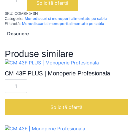
5
Solicită ofertă
SN
|
SKU:
COMBI-5-SN
Monoperie
manuala
Categorie:
Monodiscuri si monoperii alimentate pe cablu
Etichetă:
Monodiscuri si monoperii alimentate pe cablu
Descriere
Produse similare
CM 43F PLUS | Monoperie Profesionala
Cantitate
CM
43F
PLUS
|
Monoperie
Solicită ofertă
Profesionala