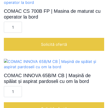
pardoseli
cu
om
COMAC CS 700B FP | Masina de maturat cu
la
operator la bord
bord
Cantitate
COMAC
CS
700B
FP
|
Solicită ofertă
Masina
de
maturat
cu
operator
la
bord
COMAC INNOVA 65B/M CB | Mașină de
spălat și aspirat pardoseli cu om la bord
Cantitate
COMAC
INNOVA
65B/M
CB
|