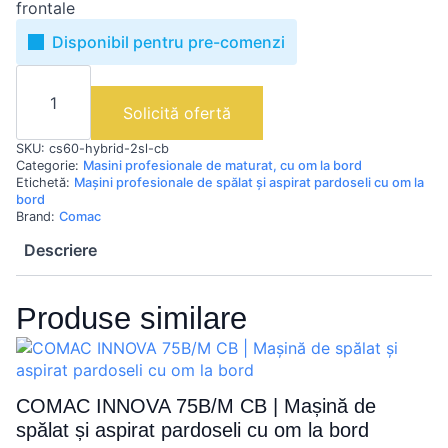
frontale
Disponibil pentru pre-comenzi
Cantitate
COMAC
CS60
Solicită ofertă
HYBRID
|
SKU:
cs60-hybrid-2sl-cb
Mașină
de
Categorie:
Masini profesionale de maturat, cu om la bord
măturat
Etichetă:
Mașini profesionale de spălat și aspirat pardoseli cu om la
cu
bord
operator
Brand:
Comac
la
bord
Descriere
Produse similare
COMAC INNOVA 75B/M CB | Mașină de
spălat și aspirat pardoseli cu om la bord