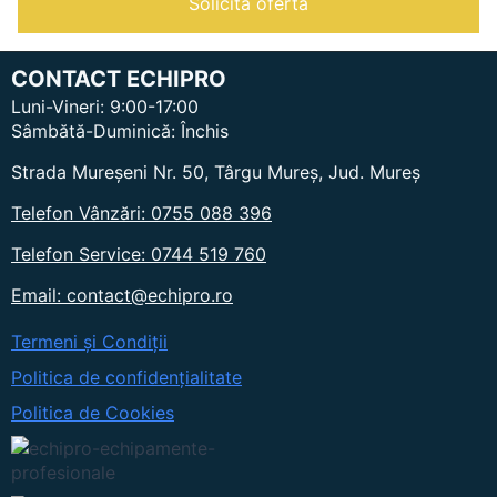
Solicită ofertă
Mașină
de
spălat
și
CONTACT ECHIPRO
aspirat
pardoseli
Luni-Vineri: 9:00-17:00
cu
Sâmbătă-Duminică: Închis
om
la
Strada Mureșeni Nr. 50, Târgu Mureș, Jud. Mureș
bord
Telefon Vânzări: 0755 088 396
Telefon Service: 0744 519 760
Email: contact@echipro.ro
Termeni și Condiții
Politica de confidențialitate
Politica de Cookies