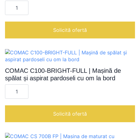
Cantitate
COMAC
INNOVA
75B/M
CB
|
Solicită ofertă
Mașină
de
spălat
și
aspirat
pardoseli
cu
om
COMAC C100-BRIGHT-FULL | Mașină de
la
spălat și aspirat pardoseli cu om la bord
bord
Cantitate
COMAC
C100-
BRIGHT-
FULL
|
Solicită ofertă
Mașină
de
spălat
și
aspirat