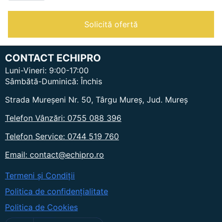
+
3
FRAMES
Solicită ofertă
(37.5
-
30
-
CONTACT ECHIPRO
22.5
mm)
Luni-Vineri: 9:00-17:00
|
Sâmbătă-Duminică: Închis
Strada Mureșeni Nr. 50, Târgu Mureș, Jud. Mureș
Telefon Vânzări: 0755 088 396
Telefon Service: 0744 519 760
Email: contact@echipro.ro
Termeni și Condiții
Politica de confidențialitate
Politica de Cookies