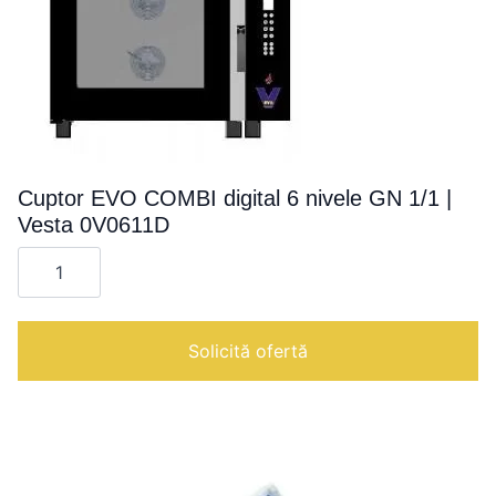
Cuptor EVO COMBI digital 6 nivele GN 1/1 |
Vesta 0V0611D
Cantitate
Cuptor
EVO
COMBI
digital
6
Solicită ofertă
nivele
GN
1/1
|
Vesta
0V0611D