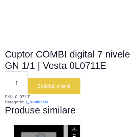
Cuptor COMBI digital 7 nivele
GN 1/1 | Vesta 0L0711E
Cantitate
Cuptor
COMBI
Solicită ofertă
digital
7
SKU:
0L0711E
nivele
GN
Categorie:
z_Nealocate
1/1
Produse similare
|
Vesta
0L0711E