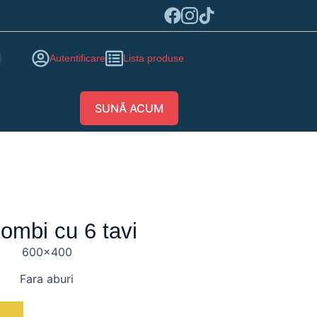
Autentificare
Lista produse
SUNĂ ACUM
combi cu 6 tavi
600×400
Fara aburi