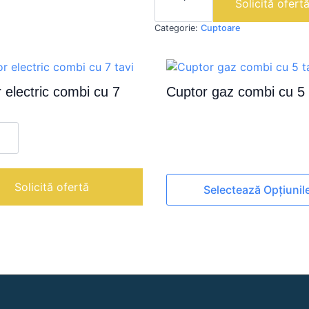
Solicită ofert
combi
cu
Categorie:
Cuptoare
6
tavi
 electric combi cu 7
Cuptor gaz combi cu 5 
te
Acest
Solicită ofertă
Selectează Opțiunil
produs
are
mai
multe
variații.
Opțiunile
pot
fi