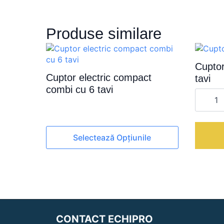
Produse similare
Cuptor
Cuptor electric compact
tavi
combi cu 6 tavi
Cantita
Cuptor
electric
combi
cu
Acest
7
Selectează Opțiunile
tavi
produs
are
mai
multe
variații.
Opțiunile
pot
CONTACT ECHIPRO
fi