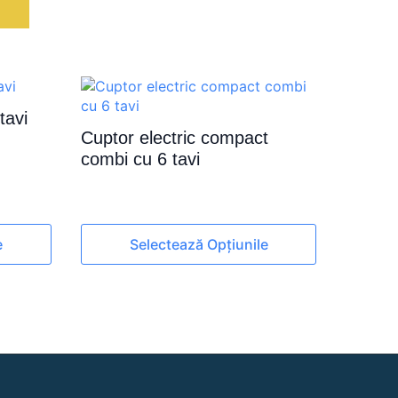
ă
tavi
Cuptor electric compact
combi cu 6 tavi
Acest
e
Selectează Opțiunile
produs
are
mai
multe
variații.
Opțiunile
pot
fi