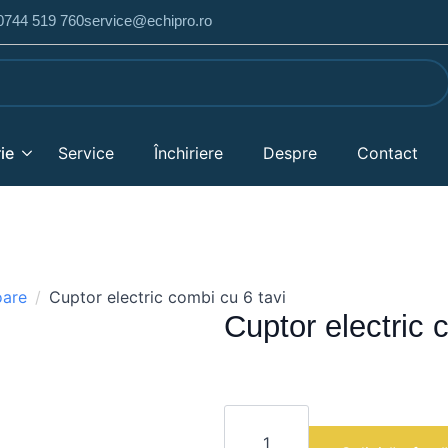
 0744 519 760
service@echipro.ro
ie
Service
Închiriere
Despre
Contact
oare
Cuptor electric combi cu 6 tavi
Cuptor electric 
Cantitate
Cuptor
electric