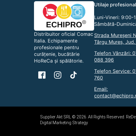
alese
Utilaje profesiona
în
pagina
Luni-Vineri: 9:00-
produsului.
Sâmbătă-Duminică
Distribuitor oficial Comac
Strada Mureșeni N
Italia. Echipamente
Târgu Mureș, Jud.
profesionale pentru
Telefon Vânzări: 
curățenie, bucătărie
088 396
HoReCa și spălătorie.
Telefon Service: 
760
Email:
contact@echipro.
Supplier Akt SRL © 2026. All Rights Reserved. Re
Digital Marketing Strategy