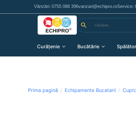
Vânzări: 0755 088 396
vanzari@echipro.ro
Service:
Curățenie
Bucătărie
Spălător
Prima pagină
Echipamente Bucatarii
Cupt