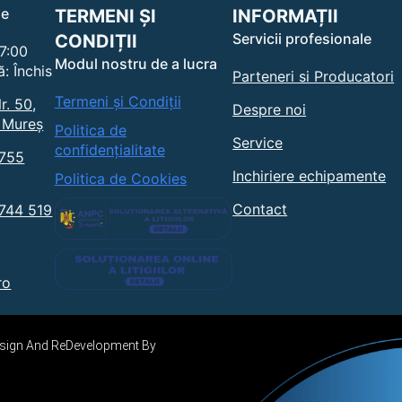
alese
le
TERMENI ȘI
INFORMAȚII
în
Servicii profesionale
CONDIȚII
pagina
17:00
Modul nostru de a lucra
produsului.
: Închis
Parteneri si Producatori
Termeni și Condiții
r. 50,
Despre noi
 Mureș
Politica de
Service
confidențialitate
0755
Inchiriere echipamente
Politica de Cookies
Contact
0744 519
ro
Design And ReDevelopment By