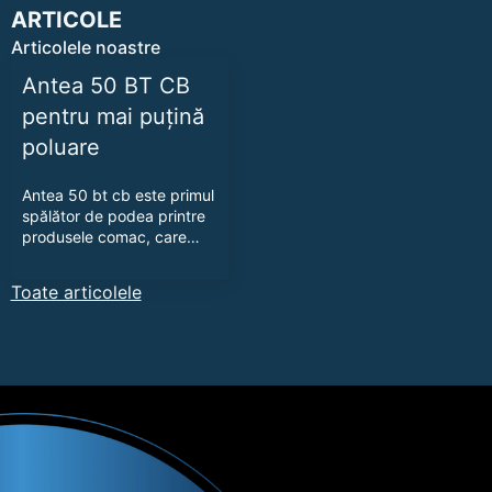
alese
ARTICOLE
în
Articolele noastre
pagina
Antea 50 BT CB
produsului.
pentru mai puțină
poluare
Antea 50 bt cb este primul
spălător de podea printre
produsele comac, care…
Toate articolele